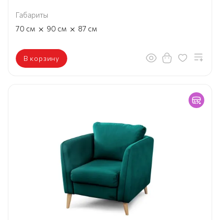
Габариты
×
×
70
см
90
см
87
см
В корзину