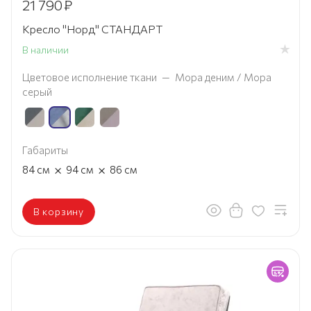
21 790
₽
Кресло "Норд" СТАНДАРТ
В наличии
Цветовое исполнение ткани
—
Мора деним / Мора
серый
Габариты
×
×
84
см
94
см
86
см
В корзину