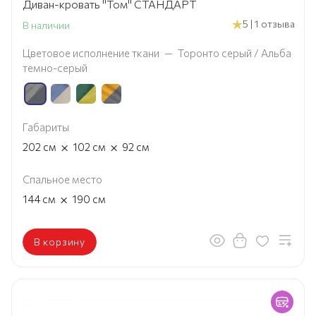
Диван-кровать "Том" СТАНДАРТ
5 | 1 отзыва
В наличии
Цветовое исполнение ткани
—
Торонто серый / Альба
темно-серый
Габариты
×
×
202
см
102
см
92
см
Спальное место
×
144
см
190
см
В корзину