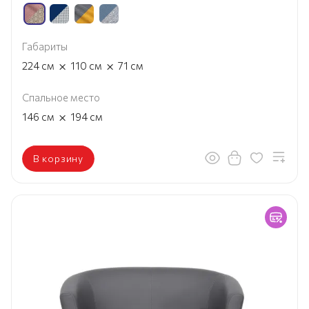
Габариты
×
×
224
см
110
см
71
см
Спальное место
×
146
см
194
см
В корзину