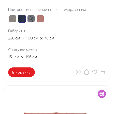
Цветовое исполнение ткани
—
Мора деним
Габариты
×
×
236
см
100
см
78
см
Спальное место
×
151
см
196
см
В корзину