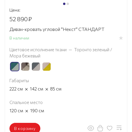
Цена:
52 890
₽
Диван-кровать угловой "Некст" СТАНДАРТ
В наличии
Цветовое исполнение ткани
—
Торонто зеленый /
Мора бежевый
Габариты
×
×
222
см
142
см
85
см
Спальное место
×
120
см
190
см
В корзину