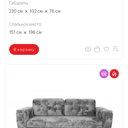
Габариты
×
×
230
см
102
см
76
см
Спальное место
×
151
см
196
см
В корзину