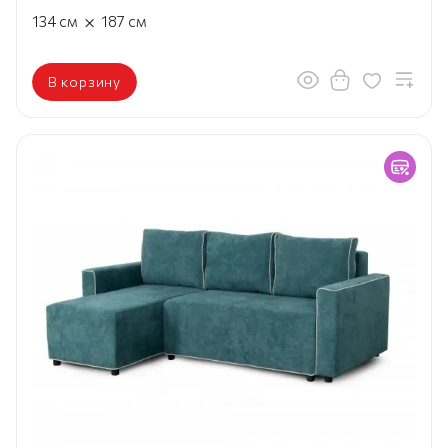
×
134
см
187
см
В корзину