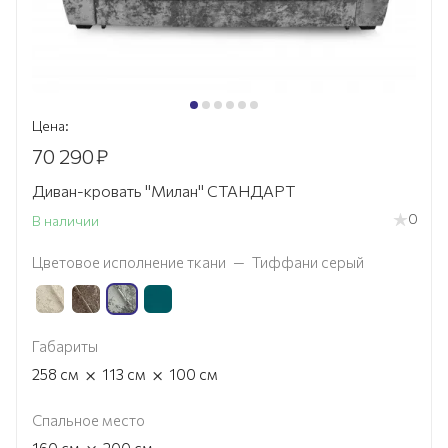
Цена:
70 290
₽
Диван-кровать "Милан" СТАНДАРТ
0
В наличии
Цветовое исполнение ткани
—
Тиффани серый
Габариты
×
×
258
см
113
см
100
см
Спальное место
×
160
см
200
см