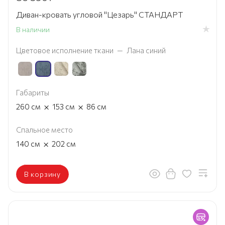
Диван-кровать угловой "Цезарь" СТАНДАРТ
В наличии
Цветовое исполнение ткани
—
Лана синий
Габариты
×
×
260
см
153
см
86
см
Спальное место
×
140
см
202
см
В корзину