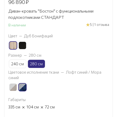
96 890
₽
Диван-кровать "Бостон" с функциональными
подлокотниками СТАНДАРТ
5 | 1 отзыва
В наличии
Цвет
—
Дуб Бонифаций
Размер
—
280 см
240 см
280 см
Цветовое исполнение ткани
—
Лофт синий / Мора
синий
Габариты
×
×
335
см
104
см
72
см