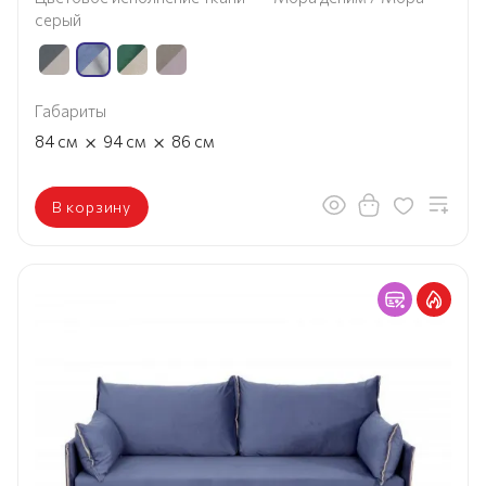
серый
Габариты
×
×
84
см
94
см
86
см
В корзину