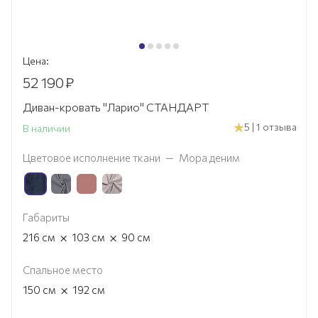
Цена:
52 190
₽
Диван-кровать "Ларио" СТАНДАРТ
5 | 1 отзыва
В наличии
Цветовое исполнение ткани
—
Мора деним
Габариты
×
×
216
см
103
см
90
см
Спальное место
×
150
см
192
см