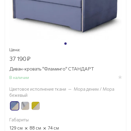
Цена:
37 190
₽
Диван-кровать "Фламинго" СТАНДАРТ
В наличии
Цветовое исполнение ткани
—
Мора деним / Мора
бежевый
Габариты
×
×
129
см
88
см
74
см