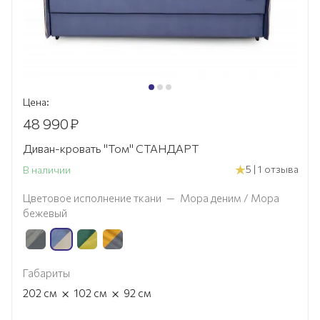
Цена:
48 990
₽
Диван-кровать "Том" СТАНДАРТ
5 | 1 отзыва
В наличии
Цветовое исполнение ткани
—
Мора деним / Мора
бежевый
Габариты
×
×
202
см
102
см
92
см