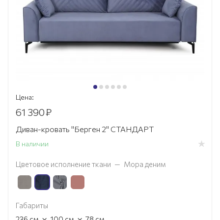
Цена:
61 390
₽
Диван-кровать "Берген 2" СТАНДАРТ
В наличии
Цветовое исполнение ткани
—
Мора деним
Габариты
×
×
236
см
100
см
78
см