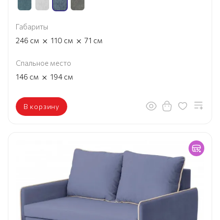
Габариты
×
×
246
см
110
см
71
см
Спальное место
×
146
см
194
см
В корзину