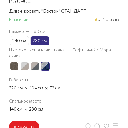
86 090
₽
Диван-кровать "Бостон" СТАНДАРТ
5 | 1 отзыва
В наличии
Размер
—
280 см
240 см
280 см
Цветовое исполнение ткани
—
Лофт синий / Мора
синий
Габариты
×
×
320
см
104
см
72
см
Спальное место
×
146
см
280
см
В корзину