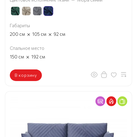
Габариты
×
×
200
см
105
см
92
см
Спальное место
×
150
см
192
см
В корзину