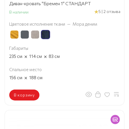
Диван-кровать "Бремен 1" СТАНДАРТ
5 | 2 отзыва
В наличии
Цветовое исполнение ткани
—
Мора деним
Габариты
×
×
235
см
114
см
83
см
Спальное место
×
156
см
188
см
В корзину