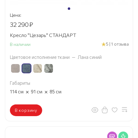
Цена:
32 290
₽
Кресло "Цезарь" СТАНДАРТ
5 | 1 отзыва
В наличии
Цветовое исполнение ткани
—
Лана синий
Габариты
×
×
114
см
91
см
85
см
В корзину