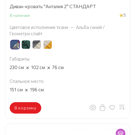
Диван-кровать "Анталия 2" СТАНДАРТ
5
В наличии
Цветовое исполнение ткани
—
Альба синий /
Геометри слайт
Габариты
×
×
230
см
102
см
76
см
Спальное место
×
151
см
196
см
В корзину