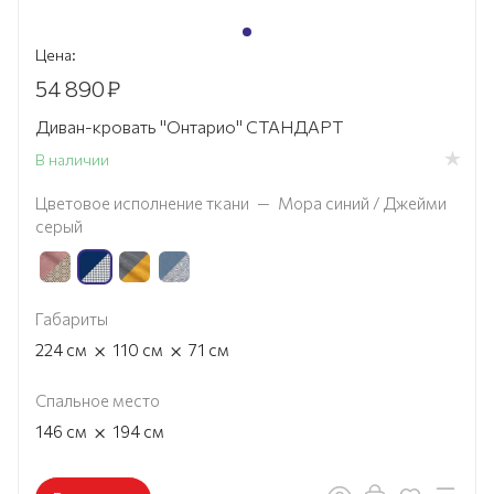
Цена:
54 890
₽
Диван-кровать "Онтарио" СТАНДАРТ
В наличии
Цветовое исполнение ткани
—
Мора синий / Джейми
серый
Габариты
×
×
224
см
110
см
71
см
Спальное место
×
146
см
194
см