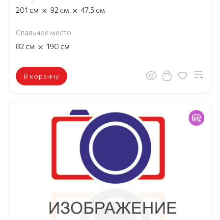
×
×
201
см
92
см
47.5
см
Спальное место
×
82
см
190
см
В корзину