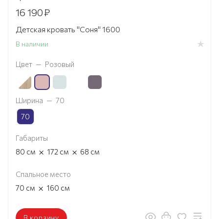
16 190
₽
Детская кровать "Соня" 1600
В наличии
Цвет
—
Розовый
Ширина
—
70
70
Габариты
×
×
80
см
172
см
68
см
Спальное место
×
70
см
160
см
В корзину