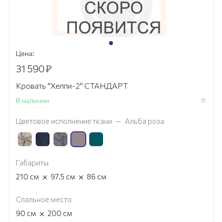
Цена:
31 590
₽
Кровать "Хеппи-2" СТАНДАРТ
В наличии
Цветовое исполнение ткани
—
Альба роза
Габариты
×
×
210
см
97.5
см
86
см
Спальное место
×
90
см
200
см