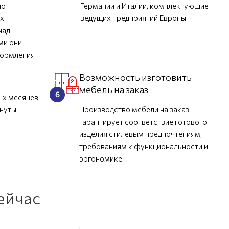
но
Германии и Италии, комплектующие
их
ведущих предприятий Европы
над
ми они
формления
Возможность изготовить
мебель на заказ
-х месяцев
инуты
Производство мебели на заказ
гарантирует соответствие готового
изделия стилевым предпочтениям,
требованиям к функциональности и
эргономике
ейчас