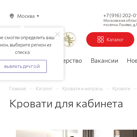
+7 (916) 202-0
Москва
Московская область
посёлок Лунёво, д.1
е смогли определить ваш
Каталог
ион, выберите регион из
списка
Акции
Партнерство
Вакансии
Но
ВЫБРАТЬ ДРУГОЙ
—
—
—
—
Главная
Каталог
Кровати и матрасы
Кровати
Кровати для кабинета