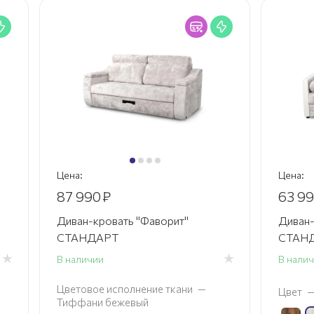
Цена:
Цена:
87 990
₽
63 9
Диван-кровать "Фаворит"
Диван-
СТАНДАРТ
СТАНД
В наличии
В нали
Цветовое исполнение ткани
—
Цвет
Тиффани бежевый