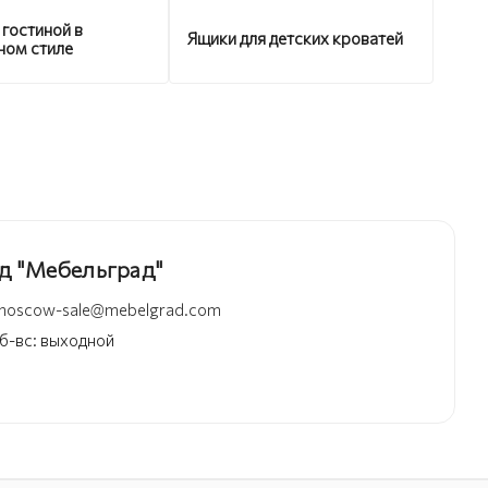
 гостиной в
Ящики для детских кроватей
ном стиле
д "Мебельград"
moscow-sale@mebelgrad.com
 сб-вс: выходной