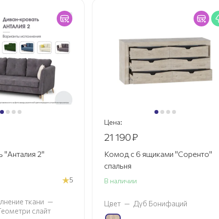
Цена:
21 190
₽
 "Анталия 2"
Комод с 6 ящиками "Соренто"
спальня
5
В наличии
лнение ткани
—
Цвет
—
Дуб Бонифаций
 Геометри слайт