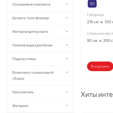
90
Основание в комплекте
Габариты
Кровать-трансформер
×
216
см
100
Материал для кровати
Спальное мес
×
90
см
200
Наличие ящика для белья
Подлокотники
В корзину
Возможность зеркальной
сборки
Хиты инт
Наполнитель
Материал