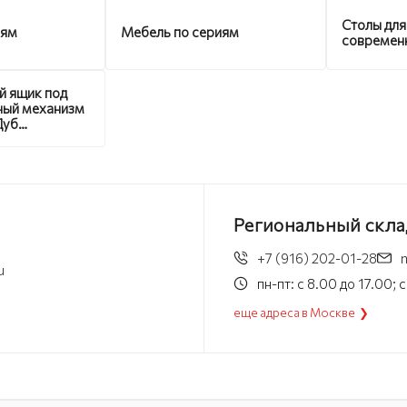
Столы для
иям
Мебель по сериям
современ
й ящик под
ный механизм
Дуб
ий без
а
Региональный скла
+7 (916) 202-01-28
u
пн-пт: с 8.00 до 17.00;
еще адреса в Москве ❯