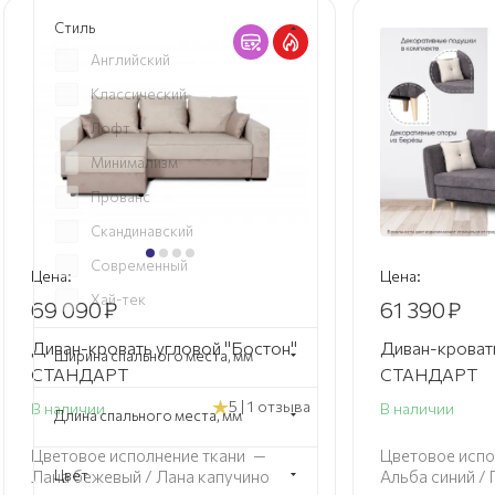
Стиль
Английский
Классический
Лофт
Минимализм
Прованс
Скандинавский
Современный
Цена:
Цена:
Хай-тек
69 090
₽
61 390
₽
Эко
Диван-кровать угловой "Бостон"
Диван-кровать
Ширина спального места, мм
СТАНДАРТ
СТАНДАРТ
5 | 1 отзыва
В наличии
В наличии
Длина спального места, мм
Цветовое исполнение ткани
—
Цветовое испо
Цвет
Лана бежевый / Лана капучино
Альба синий /