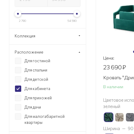
2 790
54 590
Коллекция
Расположение
Цена:
Для гостиной
23 690
₽
Для спальни
Кровать "Др
Для детской
В наличии
Для кабинета
Для прихожей
Цветовое испо
зеленый
Для дачи
Для малогабаритной
квартиры
Ширина
—
90