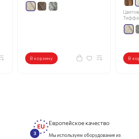
Цветов
Тиффа
В корзину
В ко
л
Европейское качество
Мы используем оборудование из