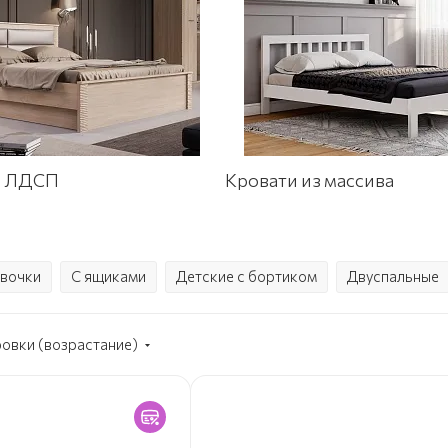
з ЛДСП
Кровати из массива
евочки
С ящиками
Детские с бортиком
Двуспальные
ровки (возрастание)