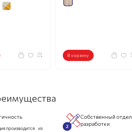
В корзину
реимущества
гичность
Собственный отде
разработки
ия производится из