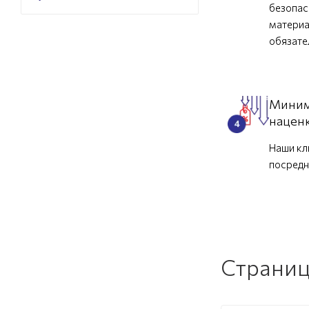
безопас
материа
обязат
Миним
нацен
Наши кл
посредн
Страниц