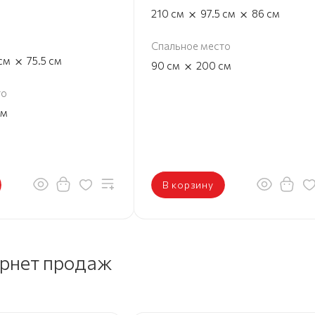
×
×
210
см
97.5
см
86
см
Спальное место
×
см
75.5
см
×
90
см
200
см
то
см
В корзину
ернет продаж