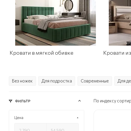
Кровати в мягкой обивке
Кровати и
Без ножек
Для подростка
Современные
Для д
По индексу сорти
ФИЛЬТР
Цена