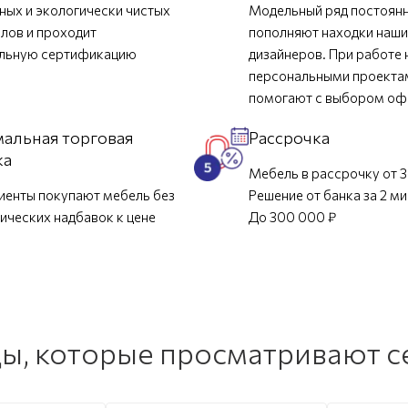
ных и экологически чистых
Модельный ряд постоян
лов и проходит
пополняют находки наш
ельную сертификацию
дизайнеров. При работе 
персональными проекта
помогают с выбором о
альная торговая
Рассрочка
ка
Мебель в рассрочку от 3
иенты покупают мебель без
Решение от банка за 2 м
ических надбавок к цене
До 300 000 ₽
ы, которые просматривают с