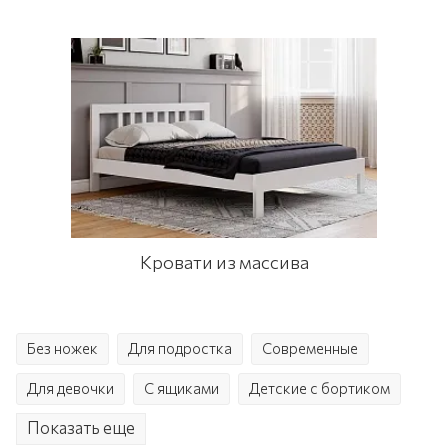
Кровати из массива
Без ножек
Для подростка
Современные
Для девочки
С ящиками
Детские с бортиком
Показать еще
Двуспальные
Односпальные