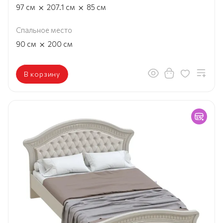
×
×
97
см
207.1
см
85
см
Спальное место
×
90
см
200
см
В корзину