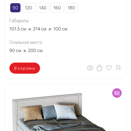
90
120
140
160
180
Габариты
×
×
101.5
см
214
см
100
см
Спальное место
×
90
см
200
см
В корзину