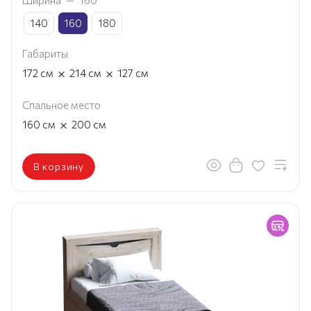
140
160
180
Габариты
×
×
172
см
214
см
127
см
Спальное место
×
160
см
200
см
В корзину