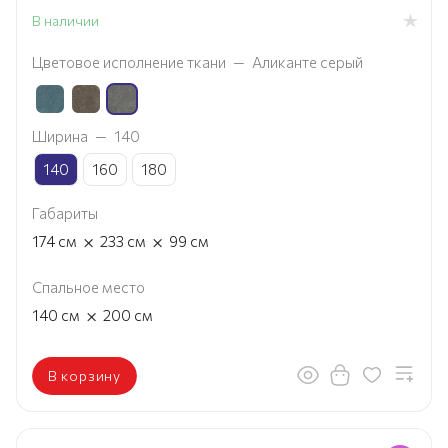
В наличии
Цветовое исполнение ткани
—
Аликанте серый
Ширина
—
140
140
160
180
Габариты
×
×
174
см
233
см
99
см
Спальное место
×
140
см
200
см
В корзину