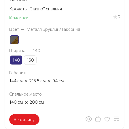
Кровать "Глазго" спальня
0
В наличии
Цвет
—
Металл Бруклин/Таксония
Ширина
—
140
140
160
Габариты
×
×
144
см
215.5
см
94
см
Спальное место
×
140
см
200
см
В корзину