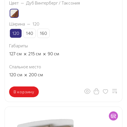
Цвет
—
Дуб Винтерберг / Таксония
Ширина
—
120
120
140
160
Габариты
×
×
127
см
215
см
90
см
Спальное место
×
120
см
200
см
В корзину