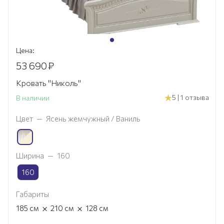
Цена:
53 690
₽
Кровать "Николь"
5 | 1 отзыва
В наличии
Цвет
—
Ясень жемчужный / Ваниль
Ширина
—
160
160
Габариты
×
×
185
см
210
см
128
см