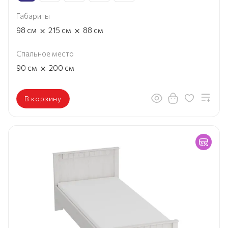
Габариты
×
×
98
см
215
см
88
см
Спальное место
×
90
см
200
см
В корзину