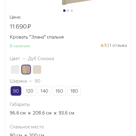
Цена:
11 690
₽
Кровать "Элана" спальня
5 | 1 отзыва
В наличии
Цвет
—
Дуб Сонома
Ширина
—
90
90
120
140
160
180
Габариты
×
×
96.6
см
208.6
см
93.6
см
Спальное место
×
90
см
200
см