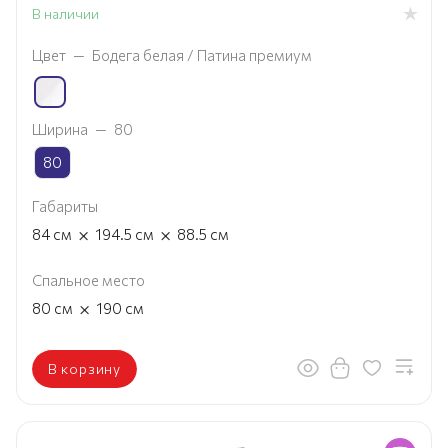
В наличии
Цвет
—
Бодега белая / Патина премиум
Ширина
—
80
80
Габариты
×
×
84
см
194.5
см
88.5
см
Спальное место
×
80
см
190
см
В корзину