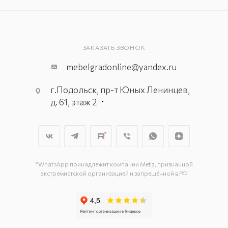
ЗАКАЗАТЬ ЗВОНОК
mebelgradonline@yandex.ru
г.Подольск, пр-т Юных Ленинцев,
д. 61, этаж 2
г. Мытищи, пр-т Олимпийский, вл.
29, стр.1, 2 этаж, секция Г-1
г. Подольск, ул. Станционная, д. 11
г. Подольск, ул. Загородная, д. 1
*WhatsApp принадлежит компании Meta, признанной
экстремистской организацией и запрещённой в РФ