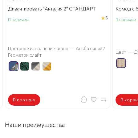
Диван-кровать "Анталия 2" СТАНДАРТ
Комод с 6
5
В наличии
В наличии
а
Цветовое исполнение ткани
—
Альба синий /
Цвет
—
Д
Геометри слайт
В корзину
В корзи
Наши преимущества