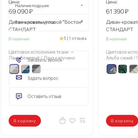
Цена:
Цена:
Наличие подушек
69 090
₽
61 390
₽
Диван-кровать угловой "Бостон"
Диван-кровать
Расположение угла
СТАНДАРТ
СТАНДАРТ
5 | 1 отзыва
В наличии
В наличии
Цветовое исполнение ткани
—
Цветовое испо
Лана бежевый / Лана капучино
Альба синий /
Заказать звонок
Задать вопрос
Оставить отзыв
В корзину
В корзину