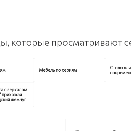
ы, которые просматривают с
Столы для
иям
Мебель по сериям
современ
а с зеркалом
" прихожая
ский жемчуг