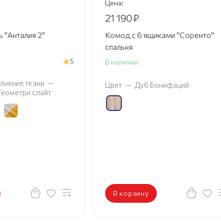
Цена:
21 190
₽
 "Анталия 2"
Комод с 6 ящиками "Соренто"
спальня
5
В наличии
лнение ткани
—
Цвет
—
Дуб Бонифаций
 Геометри слайт
В корзину