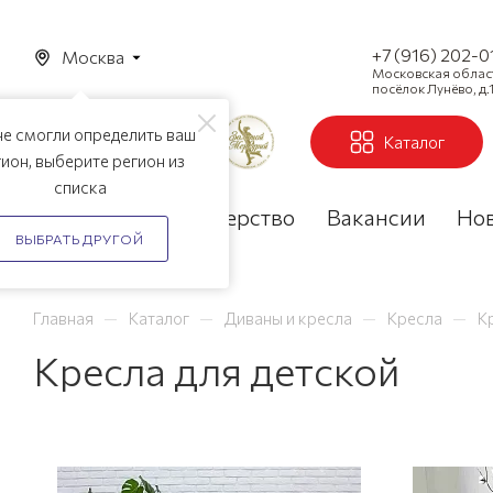
+7 (916) 202-0
Москва
Московская область
посёлок Лунёво, д.1
е смогли определить ваш
Каталог
ион, выберите регион из
списка
Акции
Партнерство
Вакансии
Но
ВЫБРАТЬ ДРУГОЙ
—
—
—
—
Главная
Каталог
Диваны и кресла
Кресла
К
Кресла для детской