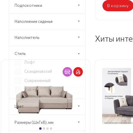
Подлокотники
В корзину
Наполнение сиденья
Хиты инт
Наполнитель
Стиль
Лофт
Скандинавский
Современный
Хай-тек
Цвет
Размеры (ШхГхВ), мм