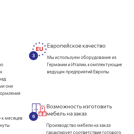
л
Европейское качество
Мы используем оборудование из
но
Германии и Италии, комплектующие
их
ведущих предприятий Европы
над
ми они
формления
Возможность изготовить
мебель на заказ
-х месяцев
инуты
Производство мебели на заказ
гарантирует соответствие готового