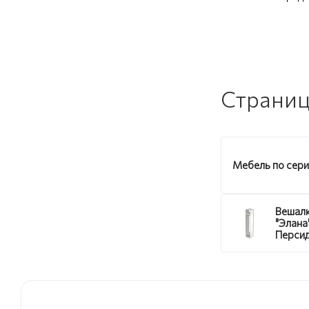
Страниц
Мебель по сер
Вешалк
"Элана
Персид