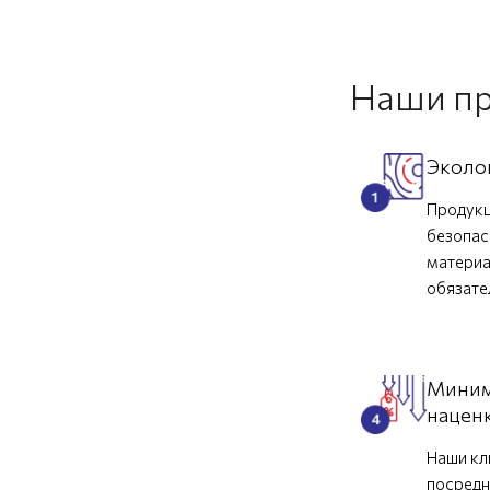
Наши п
Эколо
Продукц
безопас
материа
обязат
Миним
нацен
Наши кл
посредн