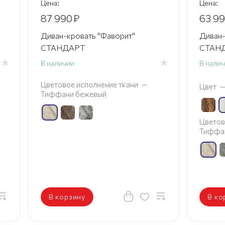
Цена:
Цена:
87 990
₽
63 9
Диван-кровать "Фаворит"
Диван-
СТАНДАРТ
СТАНД
В наличии
В нали
Цветовое исполнение ткани
—
Цвет
Тиффани бежевый
Цветов
Тиффа
В корзину
В ко