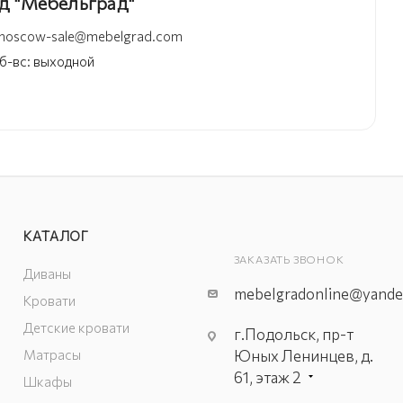
д "Мебельград"
moscow-sale@mebelgrad.com
 сб-вс: выходной
КАТАЛОГ
ЗАКАЗАТЬ ЗВОНОК
Диваны
mebelgradonline@yande
Кровати
Детские кровати
г.Подольск, пр-т
Матрасы
Юных Ленинцев, д.
61, этаж 2
Шкафы
г. Мытищи, пр-т