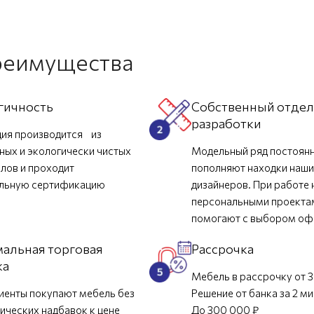
реимущества
гичность
Собственный отде
разработки
ия производится из
ных и экологически чистых
Модельный ряд постоян
лов и проходит
пополняют находки наш
ельную сертификацию
дизайнеров. При работе 
персональными проекта
помогают с выбором о
альная торговая
Рассрочка
ка
Мебель в рассрочку от 3
иенты покупают мебель без
Решение от банка за 2 м
ических надбавок к цене
До 300 000 ₽