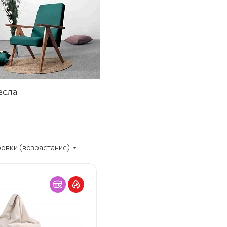
есла
ровки (возрастание)