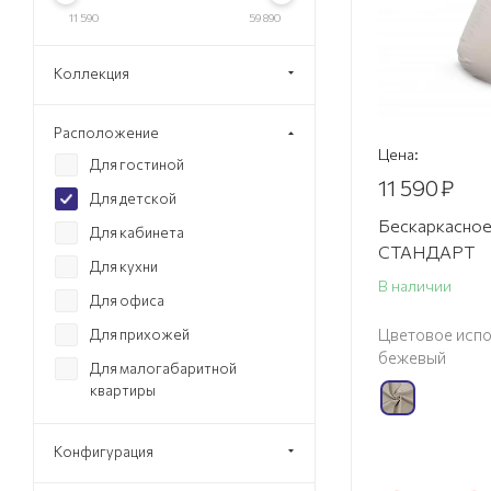
11 590
59 890
Коллекция
Расположение
Цена:
Для гостиной
11 590
₽
Для детской
Бескаркасное
Для кабинета
СТАНДАРТ
Для кухни
В наличии
Для офиса
Цветовое испо
Для прихожей
бежевый
Для малогабаритной
квартиры
Конфигурация