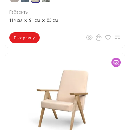
Габариты
×
×
114
см
91
см
85
см
В корзину