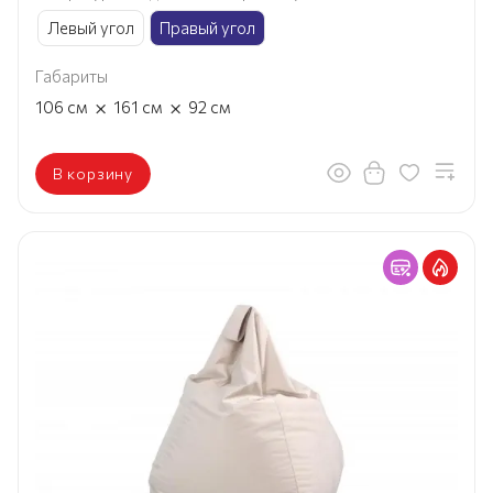
Левый угол
Правый угол
Габариты
×
×
106
см
161
см
92
см
В корзину