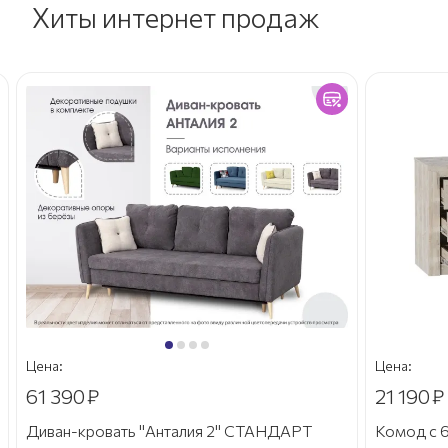
Хиты интернет продаж
Цена:
Цена:
61 390
₽
21 190
₽
Диван-кровать "Анталия 2" СТАНДАРТ
Комод с 6