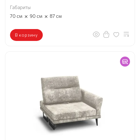
Габариты
×
×
70
см
90
см
87
см
В корзину