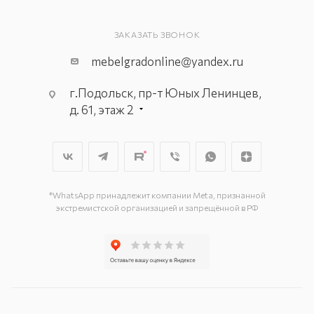
ЗАКАЗАТЬ ЗВОНОК
mebelgradonline@yandex.ru
г.Подольск, пр-т Юных Ленинцев,
д. 61, этаж 2
г. Мытищи, пр-т Олимпийский, вл.
29, стр.1, 2 этаж, секция Г-1
г. Подольск, ул. Станционная, д. 11
г. Подольск, ул. Загородная, д. 1
*WhatsApp принадлежит компании Meta, признанной
экстремистской организацией и запрещённой в РФ