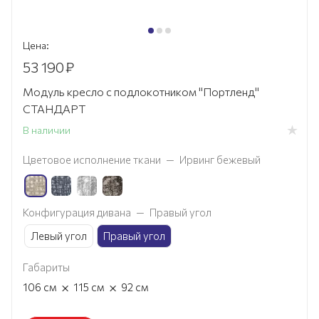
Цена:
53 190
₽
Модуль кресло с подлокотником "Портленд"
СТАНДАРТ
В наличии
Цветовое исполнение ткани
—
Ирвинг бежевый
Конфигурация дивана
—
Правый угол
Левый угол
Правый угол
Габариты
×
×
106
см
115
см
92
см