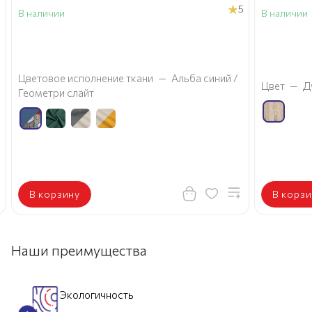
5
В наличии
В наличии
а
Цветовое исполнение ткани
—
Альба синий /
Цвет
—
Д
Геометри слайт
В корзину
В корзи
Наши преимущества
Экологичность