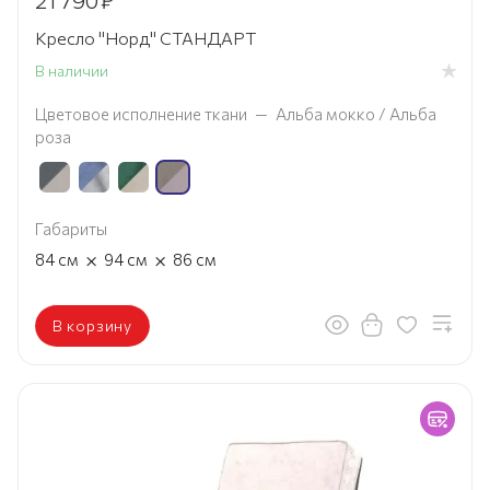
21 790
₽
Кресло "Норд" СТАНДАРТ
В наличии
Цветовое исполнение ткани
—
Альба мокко / Альба
роза
Габариты
×
×
84
см
94
см
86
см
В корзину