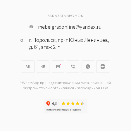
ЗАКАЗАТЬ ЗВОНОК
mebelgradonline@yandex.ru
г.Подольск, пр-т Юных Ленинцев,
д. 61, этаж 2
г. Мытищи, пр-т Олимпийский, вл.
29, стр.1, 2 этаж, секция Г-1
г. Подольск, ул. Станционная, д. 11
г. Подольск, ул. Загородная, д. 1
*WhatsApp принадлежит компании Meta, признанной
экстремистской организацией и запрещённой в РФ