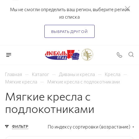
Мы не смогли определить ваш регион, выберите регион
из списка
ВЫБРАТЬ ДРУГОЙ
—
—
—
—
Главная
Каталог
Диваны и кресла
Кресла
—
Мягкие кресла
Мягкие кресла с подлокотниками
Мягкие кресла с
подлокотниками
ФИЛЬТР
По индексу сортировки (возрастание)