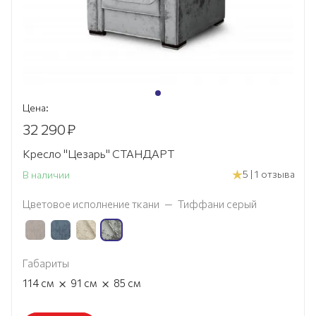
Цена:
32 290
₽
Кресло "Цезарь" СТАНДАРТ
5 | 1 отзыва
В наличии
Цветовое исполнение ткани
—
Тиффани серый
Габариты
×
×
114
см
91
см
85
см