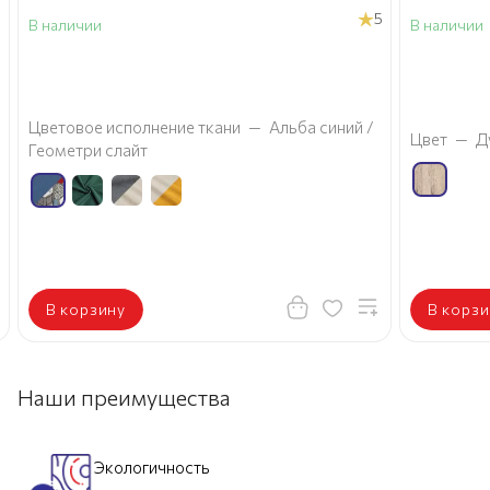
5
В наличии
В наличии
а
Цветовое исполнение ткани
—
Альба синий /
Цвет
—
Д
Геометри слайт
В корзину
В корзи
Наши преимущества
Экологичность