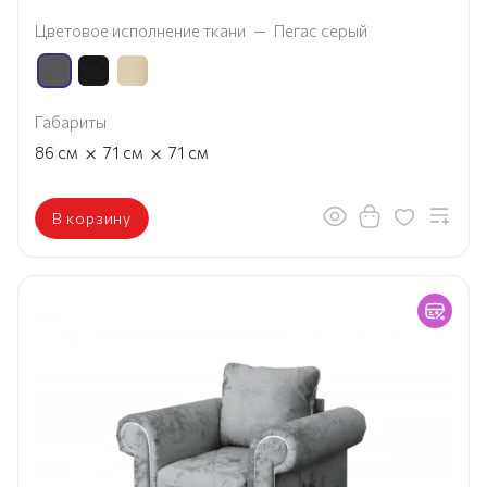
Цветовое исполнение ткани
—
Пегас серый
Габариты
×
×
86
см
71
см
71
см
В корзину