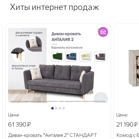
Хиты интернет продаж
Цена:
Цена:
61 390
₽
21 190
₽
Диван-кровать "Анталия 2" СТАНДАРТ
Комод с 6