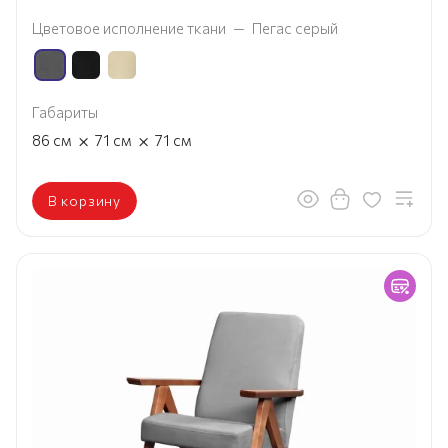
Цветовое исполнение ткани
—
Пегас серый
Габариты
×
×
86
см
71
см
71
см
В корзину