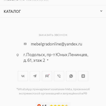
КАТАЛОГ
ЗАКАЗАТЬ ЗВОНОК
mebelgradonline@yandex.ru
г.Подольск, пр-т Юных Ленинцев,
д. 61, этаж 2
г. Мытищи, пр-т Олимпийский, вл.
29, стр.1, 2 этаж, секция Г-1
г. Подольск, ул. Станционная, д. 11
г. Подольск, ул. Загородная, д. 1
*WhatsApp принадлежит компании Meta, признанной
экстремистской организацией и запрещённой в РФ