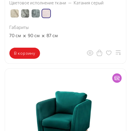
Цветовое исполнение ткани
—
Катания серый
Габариты
×
×
70
см
90
см
87
см
В корзину