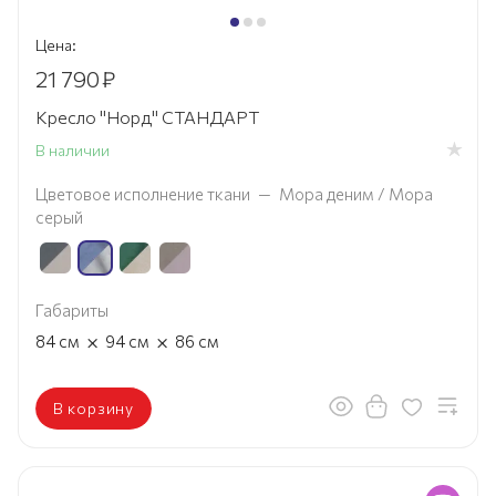
Цена:
21 790
₽
Кресло "Норд" СТАНДАРТ
В наличии
Цветовое исполнение ткани
—
Мора деним / Мора
серый
Габариты
×
×
84
см
94
см
86
см
В корзину