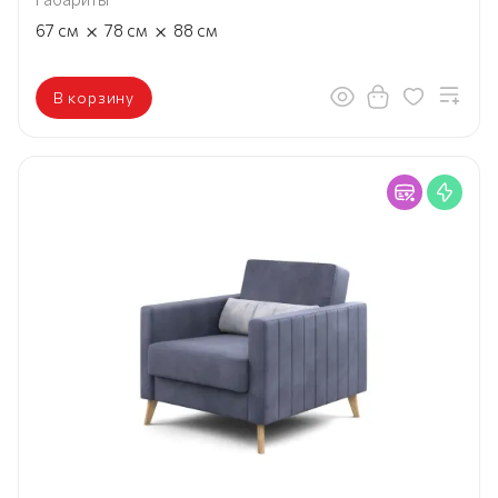
×
×
67
см
78
см
88
см
В корзину