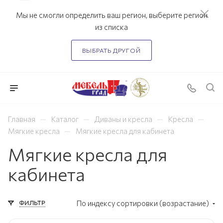
Мы не смогли определить ваш регион, выберите регион
из списка
ВЫБРАТЬ ДРУГОЙ
—
—
—
—
Главная
Каталог
Диваны и кресла
Кресла
—
Мягкие кресла
Мягкие кресла для кабинета
Мягкие кресла для
кабинета
ФИЛЬТР
По индексу сортировки (возрастание)