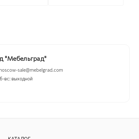
д "Мебельград"
moscow-sale@mebelgrad.com
 сб-вс: выходной
КАТАЛОГ