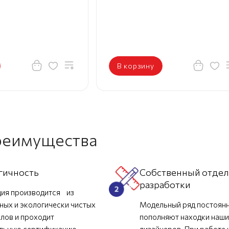
В корзину
реимущества
гичность
Собственный отде
разработки
ия производится из
ных и экологически чистых
Модельный ряд постоян
лов и проходит
пополняют находки наш