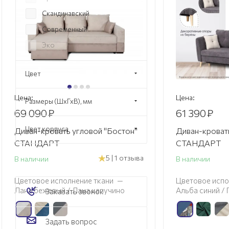
Скандинавский
Современный
Эко
Цвет
Цена:
Цена:
Размеры (ШхГхВ), мм
69 090
₽
61 390
₽
Цвет корпуса
Диван-кровать угловой "Бостон"
Диван-кровать
СТАНДАРТ
СТАНДАРТ
5 | 1 отзыва
В наличии
В наличии
Цветовое исполнение ткани
—
Цветовое испо
Лана бежевый / Лана капучино
Альба синий /
Заказать звонок
Задать вопрос