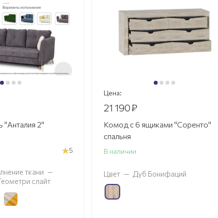
Цена:
21 190
₽
 "Анталия 2"
Комод с 6 ящиками "Соренто"
спальня
5
В наличии
лнение ткани
—
Цвет
—
Дуб Бонифаций
 Геометри слайт