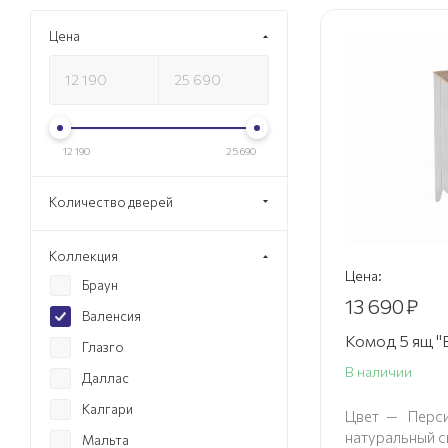
Цена
12 190
25 690
Количество дверей
Коллекция
Цена:
Браун
13 690
₽
Валенсия
Комод 5 ящ "
Глазго
В наличии
Даллас
Калгари
Цвет
—
Перси
натуральный с
Мальта