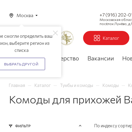
+7 (916) 202-0
Москва
Московская область
посёлок Лунёво, д.1
е смогли определить ваш
Каталог
ион, выберите регион из
списка
Акции
Партнерство
Вакансии
Но
ВЫБРАТЬ ДРУГОЙ
—
—
—
—
Главная
Каталог
Тумбы и комоды
Комоды
К
Комоды для прихожей В
По индексу сорти
ФИЛЬТР