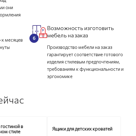
над
ми они
формления
Возможность изготовить
мебель на заказ
-х месяцев
инуты
Производство мебели на заказ
гарантирует соответствие готового
изделия стилевым предпочтениям,
требованиям к функциональности и
эргономике
ейчас
 гостиной в
Ящики для детских кроватей
ном стиле