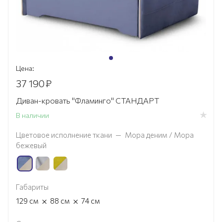
Цена:
37 190
₽
Диван-кровать "Фламинго" СТАНДАРТ
В наличии
Цветовое исполнение ткани
—
Мора деним / Мора
бежевый
Габариты
×
×
129
см
88
см
74
см