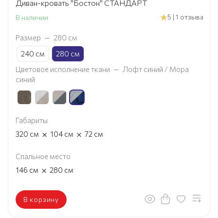
Диван-кровать "Бостон" СТАНДАРТ
5 | 1 отзыва
В наличии
Размер
—
280 см
240 см
280 см
Цветовое исполнение ткани
—
Лофт синий / Мора
синий
Габариты
×
×
320
см
104
см
72
см
Спальное место
×
146
см
280
см
В корзину