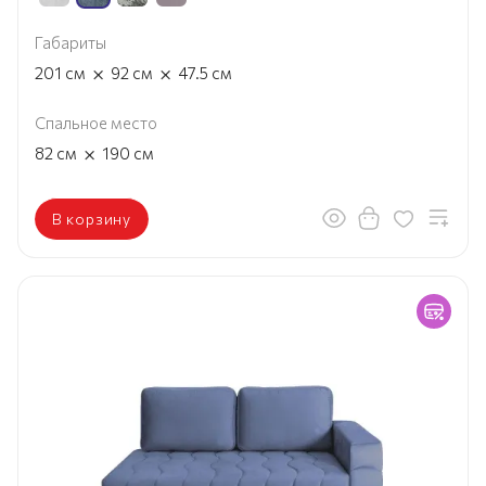
Габариты
×
×
201
см
92
см
47.5
см
Спальное место
×
82
см
190
см
В корзину