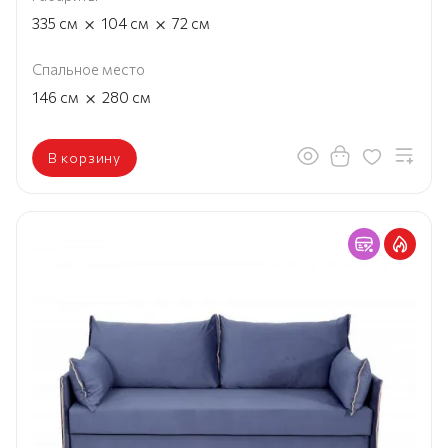
×
×
335
см
104
см
72
см
Спальное место
×
146
см
280
см
В корзину