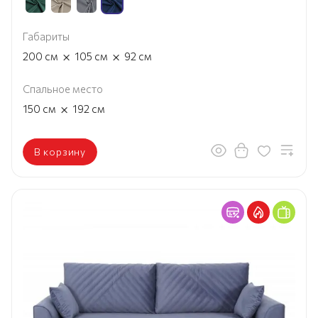
Габариты
×
×
200
см
105
см
92
см
Спальное место
×
150
см
192
см
В корзину