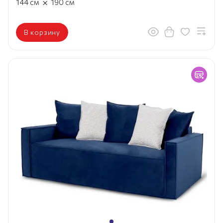
×
144
см
190
см
В корзину