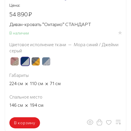
Цена:
54 890
₽
Диван-кровать "Онтарио" СТАНДАРТ
В наличии
Цветовое исполнение ткани
—
Мора синий / Джейми
серый
Габариты
×
×
224
см
110
см
71
см
Спальное место
×
146
см
194
см
В корзину