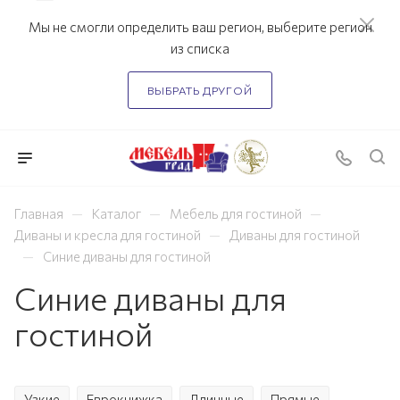
Мы не смогли определить ваш регион, выберите регион
из списка
ВЫБРАТЬ ДРУГОЙ
—
—
—
Главная
Каталог
Мебель для гостиной
—
Диваны и кресла для гостиной
Диваны для гостиной
—
Синие диваны для гостиной
Синие диваны для
гостиной
Узкие
Еврокнижка
Длинные
Прямые