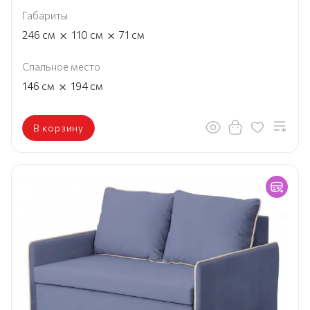
Габариты
×
×
246
см
110
см
71
см
Спальное место
×
146
см
194
см
В корзину