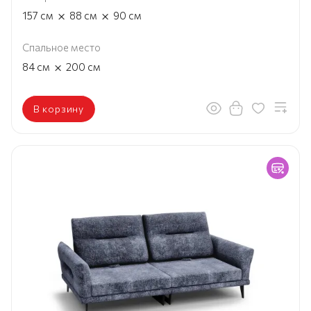
×
×
157
см
88
см
90
см
Спальное место
×
84
см
200
см
В корзину