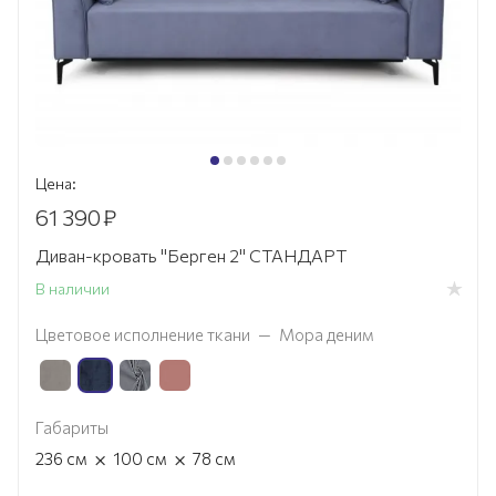
Цена:
61 390
₽
Диван-кровать "Берген 2" СТАНДАРТ
В наличии
Цветовое исполнение ткани
—
Мора деним
Габариты
×
×
236
см
100
см
78
см