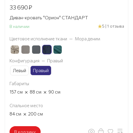
33 690
₽
Диван-кровать "Орион" СТАНДАРТ
5 | 1 отзыва
В наличии
Цветовое исполнение ткани
—
Мора деним
Конфигурация
—
Правый
Левый
Правый
Габариты
×
×
157
см
88
см
90
см
Спальное место
×
84
см
200
см
В корзину