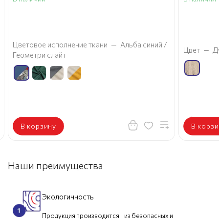
а
Цветовое исполнение ткани
—
Альба синий /
Цвет
—
Д
Геометри слайт
В корзину
В корзи
Наши преимущества
Экологичность
Продукция производится из безопасных и