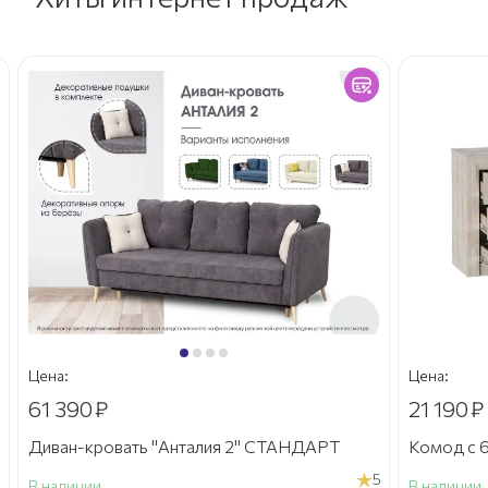
Цена:
Цена:
61 390
₽
21 190
₽
Диван-кровать "Анталия 2" СТАНДАРТ
Комод с 6
5
В наличии
В наличии