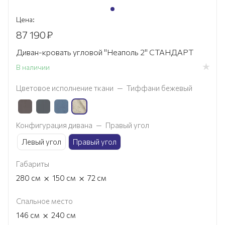
Цена:
87 190
₽
Диван-кровать угловой "Неаполь 2" СТАНДАРТ
В наличии
Цветовое исполнение ткани
—
Тиффани бежевый
Конфигурация дивана
—
Правый угол
Левый угол
Правый угол
Габариты
×
×
280
см
150
см
72
см
Спальное место
×
146
см
240
см