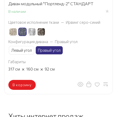
Диван модульный "Портленд-2" СТАНДАРТ
В наличии
Цветовое исполнение ткани
—
Ирвинг серо-синий
Конфигурация дивана
—
Правый угол
Левый угол
Правый угол
Габариты
×
×
317
см
160
см
92
см
В корзину
Хиты интернет продаж