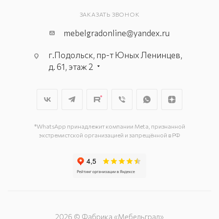
ЗАКАЗАТЬ ЗВОНОК
mebelgradonline@yandex.ru
г.Подольск, пр-т Юных Ленинцев,
д. 61, этаж 2
г. Мытищи, пр-т Олимпийский, вл.
29, стр.1, 2 этаж, секция Г-1
г. Подольск, ул. Станционная, д. 11
г. Подольск, ул. Загородная, д. 1
*WhatsApp принадлежит компании Meta, признанной
экстремистской организацией и запрещённой в РФ
2026 © Фабрика «Мебельград»