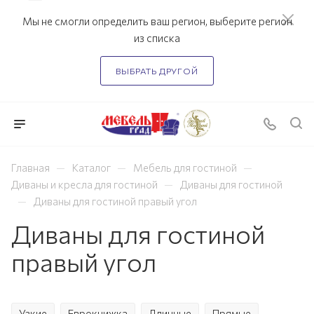
Мы не смогли определить ваш регион, выберите регион
из списка
ВЫБРАТЬ ДРУГОЙ
—
—
—
Главная
Каталог
Мебель для гостиной
—
Диваны и кресла для гостиной
Диваны для гостиной
—
Диваны для гостиной правый угол
Диваны для гостиной
правый угол
Узкие
Еврокнижка
Длинные
Прямые