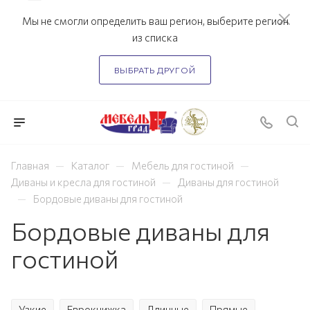
Мы не смогли определить ваш регион, выберите регион
из списка
ВЫБРАТЬ ДРУГОЙ
—
—
—
Главная
Каталог
Мебель для гостиной
—
Диваны и кресла для гостиной
Диваны для гостиной
—
Бордовые диваны для гостиной
Бордовые диваны для
гостиной
Узкие
Еврокнижка
Длинные
Прямые