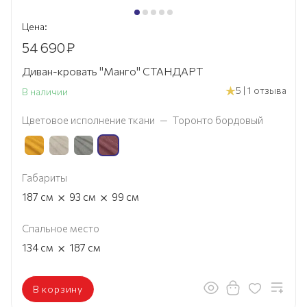
Цена:
54 690
₽
Диван-кровать "Манго" СТАНДАРТ
5 | 1 отзыва
В наличии
Цветовое исполнение ткани
—
Торонто бордовый
Габариты
×
×
187
см
93
см
99
см
Спальное место
×
134
см
187
см
В корзину