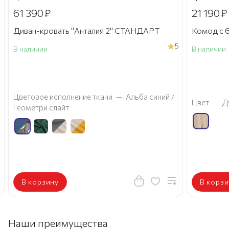
61 390
₽
21 190
₽
Диван-кровать "Анталия 2" СТАНДАРТ
Комод с 6
5
В наличии
В наличии
а
Цветовое исполнение ткани
—
Альба синий /
Цвет
—
Д
Геометри слайт
В корзину
В корзи
Наши преимущества