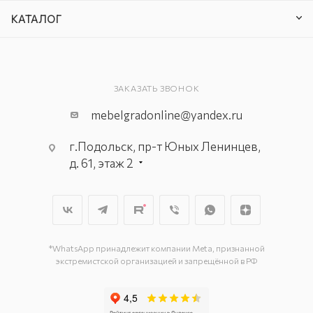
КАТАЛОГ
ЗАКАЗАТЬ ЗВОНОК
mebelgradonline@yandex.ru
г.Подольск, пр-т Юных Ленинцев,
д. 61, этаж 2
г. Мытищи, пр-т Олимпийский, вл.
29, стр.1, 2 этаж, секция Г-1
г. Подольск, ул. Станционная, д. 11
г. Подольск, ул. Загородная, д. 1
*WhatsApp принадлежит компании Meta, признанной
экстремистской организацией и запрещённой в РФ