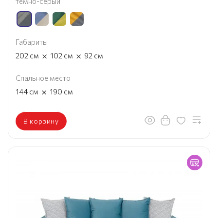
темно-серый
Габариты
×
×
202
см
102
см
92
см
Спальное место
×
144
см
190
см
В корзину