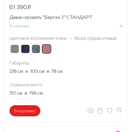
61 390
₽
Диван-кровать "Берген 2" СТАНДАРТ
В наличии
Цветовое исполнение ткани
—
Мора терракотовый
Габариты
×
×
236
см
100
см
78
см
Спальное место
×
151
см
196
см
В корзину