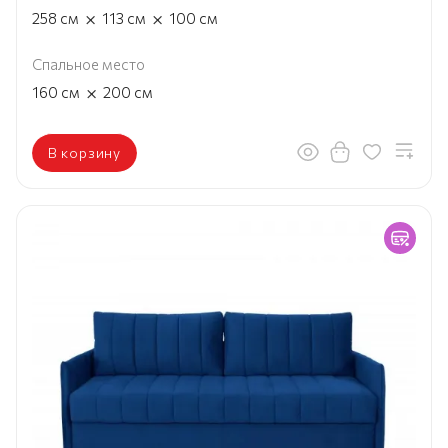
×
×
258
см
113
см
100
см
Спальное место
×
160
см
200
см
В корзину