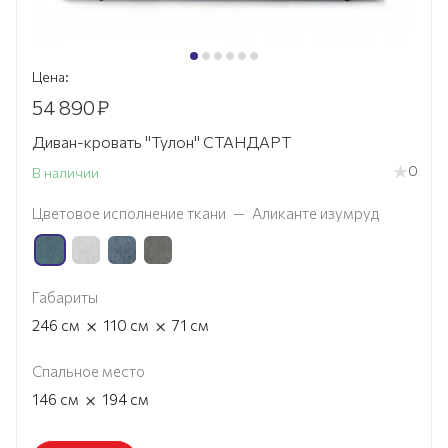
Цена:
54 890
₽
Диван-кровать "Тулон" СТАНДАРТ
0
В наличии
Цветовое исполнение ткани
—
Аликанте изумруд
Габариты
×
×
246
см
110
см
71
см
Спальное место
×
146
см
194
см