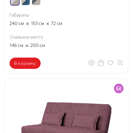
Габариты
×
×
240
см
153
см
72
см
Спальное место
×
146
см
200
см
В корзину