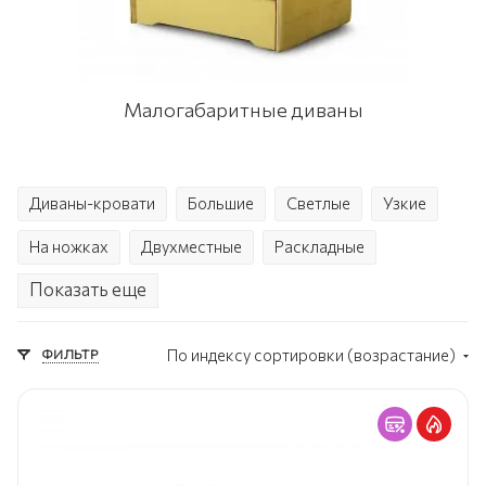
Малогабаритные диваны
Диваны-кровати
Большие
Светлые
Узкие
На ножках
Двухместные
Раскладные
Показать еще
С ящиками
Еврокнижка
ФИЛЬТР
По индексу сортировки (возрастание)