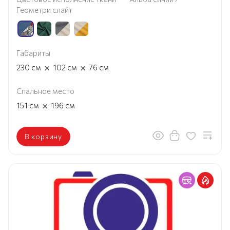
Геометри слайт
Габариты
×
×
230
см
102
см
76
см
Спальное место
×
151
см
196
см
В корзину