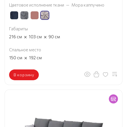
Цветовое исполнение ткани
—
Мора каппучино
Габариты
×
×
216
см
103
см
90
см
Спальное место
×
150
см
192
см
В корзину