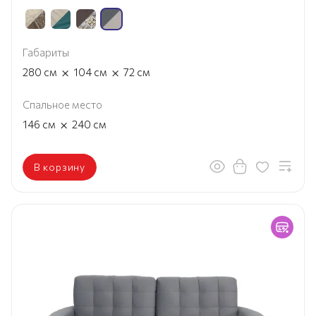
Габариты
×
×
280
см
104
см
72
см
Спальное место
×
146
см
240
см
В корзину