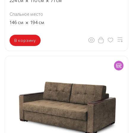
×
×
224
см
110
см
71
см
Спальное место
×
146
см
194
см
В корзину