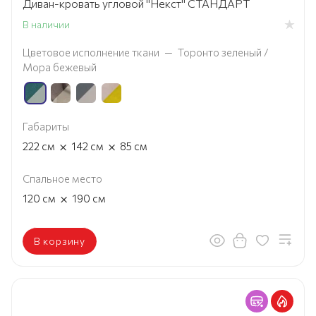
Диван-кровать угловой "Некст" СТАНДАРТ
В наличии
Цветовое исполнение ткани
—
Торонто зеленый /
Мора бежевый
Габариты
×
×
222
см
142
см
85
см
Спальное место
×
120
см
190
см
В корзину