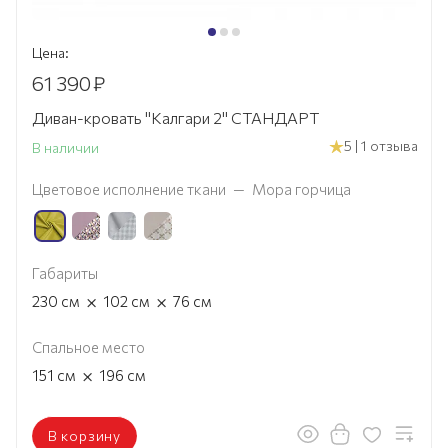
Цена:
61 390
₽
Диван-кровать "Калгари 2" СТАНДАРТ
5 | 1 отзыва
В наличии
Цветовое исполнение ткани
—
Мора горчица
Габариты
×
×
230
см
102
см
76
см
Спальное место
×
151
см
196
см
В корзину