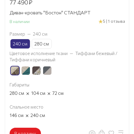
77 490
₽
Диван-кровать "Бостон" СТАНДАРТ
5 | 1 отзыва
В наличии
Размер
—
240 см
240 см
280 см
Цветовое исполнение ткани
—
Тиффани бежевый /
Тиффани коричневый
Габариты
×
×
280
см
104
см
72
см
Спальное место
×
146
см
240
см
В корзину