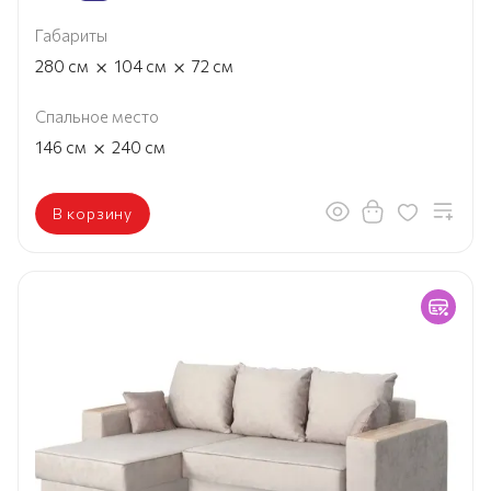
Габариты
×
×
280
см
104
см
72
см
Спальное место
×
146
см
240
см
В корзину