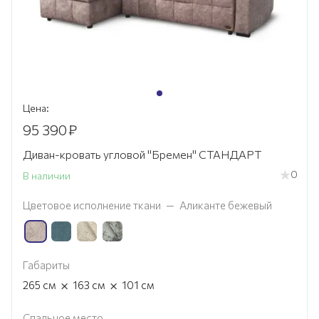
Цена:
95 390
₽
Диван-кровать угловой "Бремен" СТАНДАРТ
0
В наличии
Цветовое исполнение ткани
—
Аликанте бежевый
Габариты
×
×
265
см
163
см
101
см
Спальное место