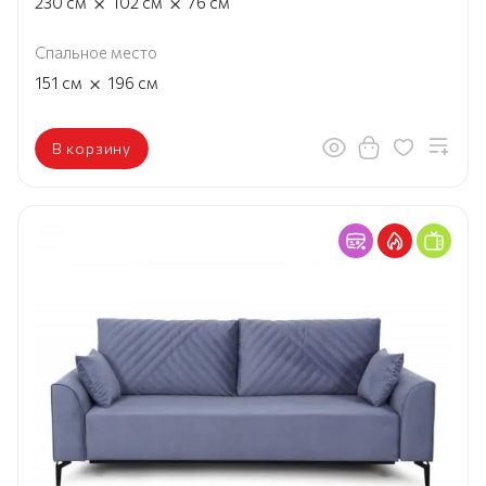
×
×
230
см
102
см
76
см
Спальное место
×
151
см
196
см
В корзину