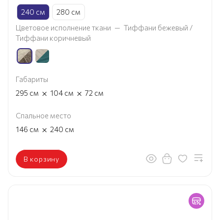
240 см
280 см
Цветовое исполнение ткани
—
Тиффани бежевый /
Тиффани коричневый
Габариты
×
×
295
см
104
см
72
см
Спальное место
×
146
см
240
см
В корзину