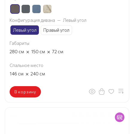
Конфигурация дивана
—
Левый угол
Левый угол
Правый угол
Габариты
×
×
280
см
150
см
72
см
Спальное место
×
146
см
240
см
В корзину