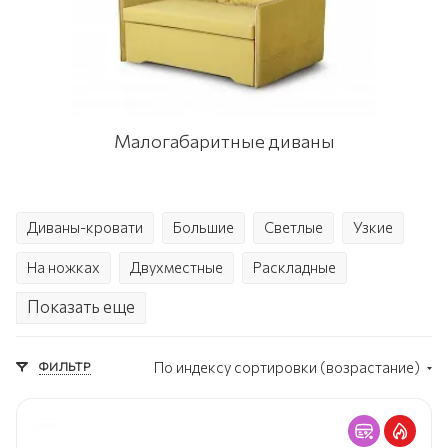
Малогабаритные диваны
Диваны-кровати
Большие
Светлые
Узкие
На ножках
Двухместные
Раскладные
Показать еще
С ящиками
Еврокнижка
ФИЛЬТР
По индексу сортировки (возрастание)