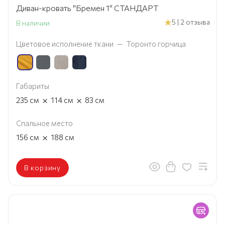
Диван-кровать "Бремен 1" СТАНДАРТ
5 | 2 отзыва
В наличии
Цветовое исполнение ткани
—
Торонто горчица
Габариты
×
×
235
см
114
см
83
см
Спальное место
×
156
см
188
см
В корзину