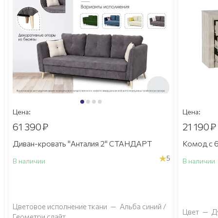
Цена:
Цена:
61 390
₽
21 190
₽
Диван-кровать "Анталия 2" СТАНДАРТ
Комод с 6
5
В наличии
В наличии
а
Цветовое исполнение ткани
—
Альба синий /
Цвет
—
Д
Геометри слайт