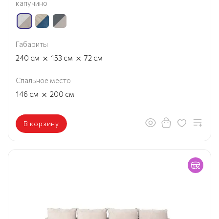
капучино
Габариты
×
×
240
см
153
см
72
см
Спальное место
×
146
см
200
см
В корзину