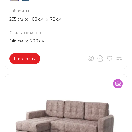
Габариты
×
×
255
см
103
см
72
см
Спальное место
×
146
см
200
см
В корзину