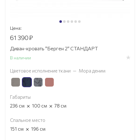
Цена:
61 390
₽
Диван-кровать "Берген 2" СТАНДАРТ
В наличии
Цветовое исполнение ткани
—
Мора деним
Габариты
×
×
236
см
100
см
78
см
Спальное место
×
151
см
196
см