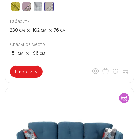
Габариты
×
×
230
см
102
см
76
см
Спальное место
×
151
см
196
см
В корзину