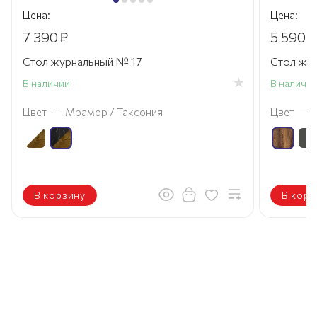
Цена:
Цена:
7 390
₽
5 590
₽
Стол журнальный № 17
Стол жур
В наличии
В наличи
Цвет
—
Мрамор / Таксония
Цвет
—
В корзину
В корз