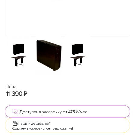
Цена
11 390
₽
Доступен
в рассрочку
от
475
₽/мес
Нашли дешевле?
Сделаем эксклюзивное предложение!