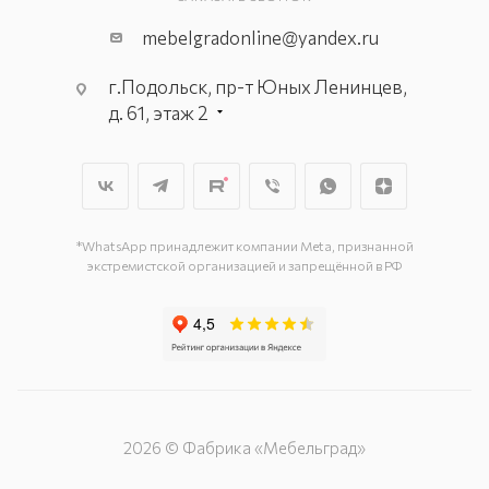
mebelgradonline@yandex.ru
г.Подольск, пр-т Юных Ленинцев,
д. 61, этаж 2
г. Мытищи, пр-т Олимпийский, вл.
29, стр.1, 2 этаж, секция Г-1
г. Подольск, ул. Станционная, д. 11
г. Подольск, ул. Загородная, д. 1
*WhatsApp принадлежит компании Meta, признанной
экстремистской организацией и запрещённой в РФ
2026 © Фабрика «Мебельград»