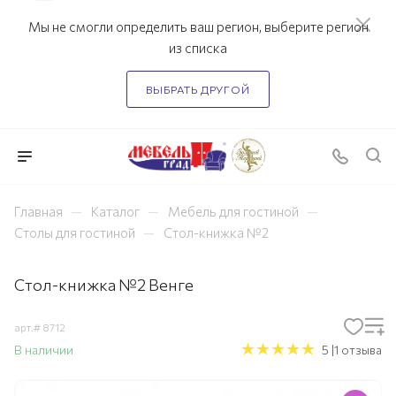
Мы не смогли определить ваш регион, выберите регион
из списка
ВЫБРАТЬ ДРУГОЙ
—
—
—
Главная
Каталог
Мебель для гостиной
—
Столы для гостиной
Стол-книжка №2
Стол-книжка №2 Венге
арт.#
8712
В наличии
5 |1 отзыва