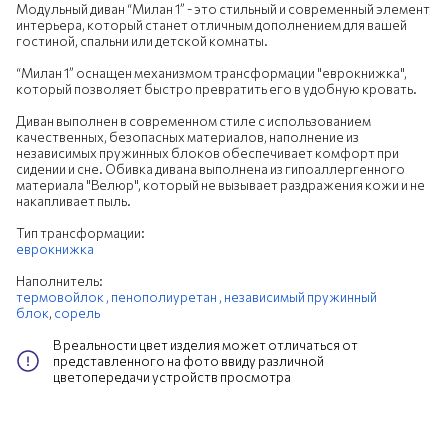
Модульный диван “Милан 1” - это стильный и современный элемент
интерьера, который станет отличным дополнением для вашей
гостиной, спальни или детской комнаты.
“Милан 1” оснащен механизмом трансформации "еврокнижка",
который позволяет быстро превратить его в удобную кровать.
Диван выполнен в современном стиле с использованием
качественных, безопасных материалов, наполнение из
независимых пружинных блоков обеспечивает комфорт при
сидении и сне. Обивка дивана выполнена из гипоаллергенного
материала "Велюр", который не вызывает раздражения кожи и не
накапливает пыль.
Тип трансформации:
еврокнижка
Наполнитель:
термовойлок ,
пенополиуретан ,
независимый пружинный
блок
,
сорель
В реальности цвет изделия может отличаться от
представленного на фото ввиду различной
цветопередачи устройств просмотра