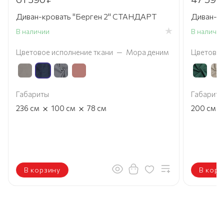
Диван-кровать "Берген 2" СТАНДАРТ
Диван-к
В наличии
В наличи
Цветовое исполнение ткани
—
Мора деним
Цветовое
Габариты
Габариты
×
×
236
см
100
см
78
см
200
см
В корзину
В корз