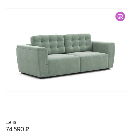
Цена
74 590
₽