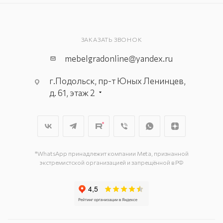
ЗАКАЗАТЬ ЗВОНОК
mebelgradonline@yandex.ru
г.Подольск, пр-т Юных Ленинцев,
д. 61, этаж 2
г. Мытищи, пр-т Олимпийский, вл.
29, стр.1, 2 этаж, секция Г-1
г. Подольск, ул. Станционная, д. 11
г. Подольск, ул. Загородная, д. 1
*WhatsApp принадлежит компании Meta, признанной
экстремистской организацией и запрещённой в РФ