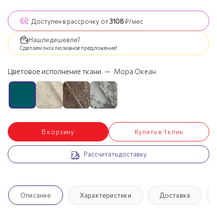
Доступен
в рассрочку
от
3108
₽/мес
Нашли дешевле?
Сделаем эксклюзивное предложение!
Цветовое исполнение ткани
—
Мора Океан
В корзину
Купить в 1 клик
Рассчитать доставку
Описание
Характеристики
Доставка