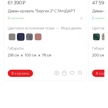
61 390
₽
47 590
Диван-кровать "Берген 2" СТАНДАРТ
Диван-к
В наличии
В наличи
Цветовое исполнение ткани
—
Мора деним
Цветовое
Габариты
Габариты
×
×
236
см
100
см
78
см
200
см
В корзину
В корз