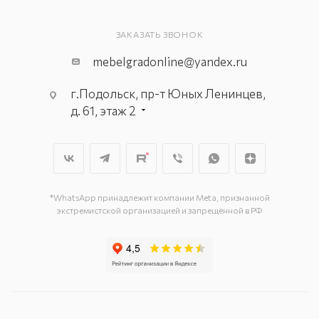
ЗАКАЗАТЬ ЗВОНОК
mebelgradonline@yandex.ru
г.Подольск, пр-т Юных Ленинцев,
д. 61, этаж 2
г. Мытищи, пр-т Олимпийский, вл.
29, стр.1, 2 этаж, секция Г-1
г. Подольск, ул. Станционная, д. 11
г. Подольск, ул. Загородная, д. 1
*WhatsApp принадлежит компании Meta, признанной
экстремистской организацией и запрещённой в РФ