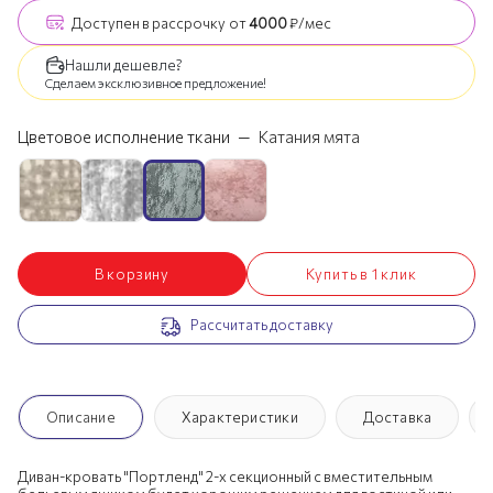
Доступен
в рассрочку
от
4000
₽/мес
Нашли дешевле?
Сделаем эксклюзивное предложение!
Цветовое исполнение ткани
—
Катания мята
В корзину
Купить в 1 клик
Рассчитать доставку
Описание
Характеристики
Доставка
Диван-кровать "Портленд" 2-х секционный с вместительным