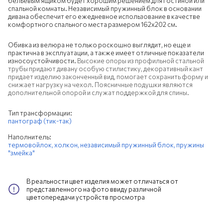
бельевым ящиком будет хорошим решением для гостиной или
спальной комнаты. Независимый пружинный блок в основании
дивана обеспечит его ежедневное использование в качестве
комфортного спального места размером 162х202 см.
Обивка из велюра не только роскошно выглядит, но еще и
практична в эксплуатации, а также имеет отличные показатели
износоустойчивости.
Высокие опоры из профильной стальной
трубы придают дивану особую стилистику, декоративный кант
придает изделию законченный вид, помогает сохранить форму и
снижает нагрузку на чехол. Поясничные подушки являются
дополнительной опорой и служат поддержкой для спины.
Тип трансформации:
пантограф (тик-так)
Наполнитель:
термовойлок,
холкон,
независимый пружинный блок,
пружины
"змейка"
В реальности цвет изделия может отличаться от
представленного на фото ввиду различной
цветопередачи устройств просмотра