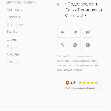
Детские кровати
г.Подольск, пр-т
Матрасы
Юных Ленинцев, д.
61, этаж 2
Шкафы
г. Мытищи, пр-т
Стеллажи
Олимпийский, вл.
Тумбы
29, стр.1, 2 этаж,
Столы
секция Г-1
г. Подольск, ул.
Стулья
Станционная, д. 11
Кресла
*WhatsApp принадлежит
г. Подольск, ул.
компании Meta, признанной
Комоды
Загородная, д. 1
экстремистской организацией
и запрещённой в РФ