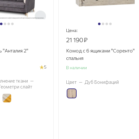
Цена:
21 190
₽
 "Анталия 2"
Комод с 6 ящиками "Соренто"
спальня
5
В наличии
лнение ткани
—
Цвет
—
Дуб Бонифаций
 Геометри слайт