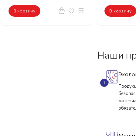
В корзину
В корзину
Наши п
Эколо
Продукц
безопас
материа
обязат
Миним