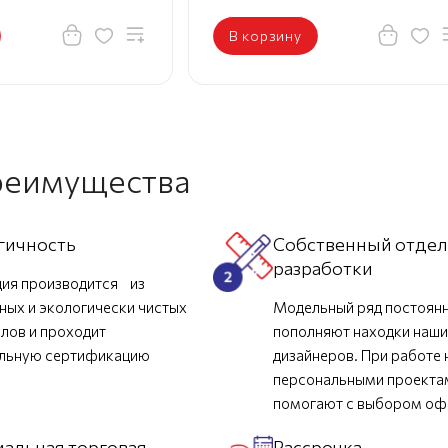
В корзину
реимущества
гичность
Собственный отде
разработки
ия производится из
ных и экологически чистых
Модельный ряд постоян
лов и проходит
пополняют находки наш
ельную сертификацию
дизайнеров. При работе 
персональными проекта
помогают с выбором о
альная торговая
Рассрочка