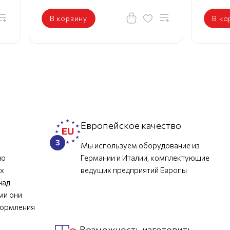
В корзину
В ко
л
Европейское качество
Мы используем оборудование из
но
Германии и Италии, комплектующие
их
ведущих предприятий Европы
над
ми они
формления
Возможность изготовить