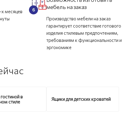
мебель на заказ
-х месяцев
инуты
Производство мебели на заказ
гарантирует соответствие готового
изделия стилевым предпочтениям,
требованиям к функциональности и
эргономике
ейчас
 гостиной в
Ящики для детских кроватей
ном стиле