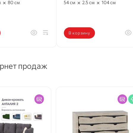
×
×
×
м
80
см
54
см
2.5
см
104
см
В корзину
ернет продаж