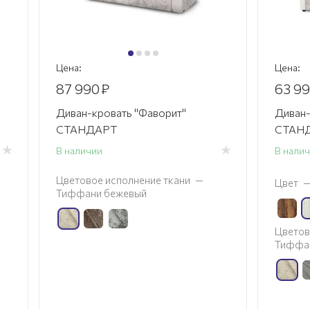
Цена:
Цена:
87 990
₽
63 9
Диван-кровать "Фаворит"
Диван-
СТАНДАРТ
СТАНД
В наличии
В нали
Цветовое исполнение ткани
—
Цвет
Тиффани бежевый
Цветов
Тиффа