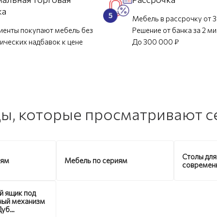
ка
Мебель в рассрочку от 3
иенты покупают мебель без
Решение от банка за 2 м
ических надбавок к цене
До 300 000 ₽
ы, которые просматривают с
Столы для
иям
Мебель по сериям
современ
й ящик под
ный механизм
Дуб