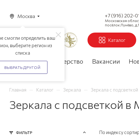
+7 (916) 202-0
Москва
Московская область
посёлок Лунёво, д.1
е смогли определить ваш
Каталог
ион, выберите регион из
списка
Акции
Партнерство
Вакансии
Но
ВЫБРАТЬ ДРУГОЙ
—
—
—
Главная
Каталог
Зеркала
Зеркала с подсветкой
Зеркала с подсветкой в
По индексу сорти
ФИЛЬТР