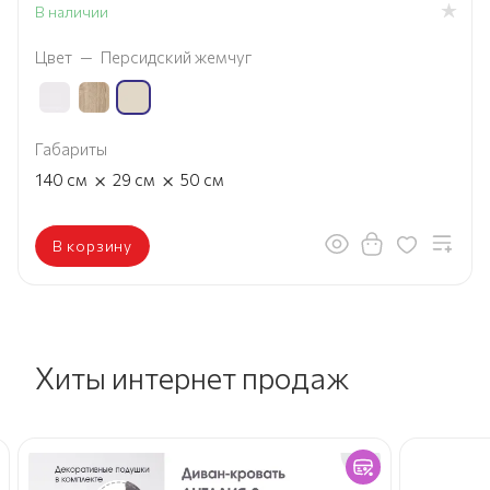
В наличии
Цвет
—
Персидский жемчуг
Габариты
×
×
140
см
29
см
50
см
В корзину
Хиты интернет продаж