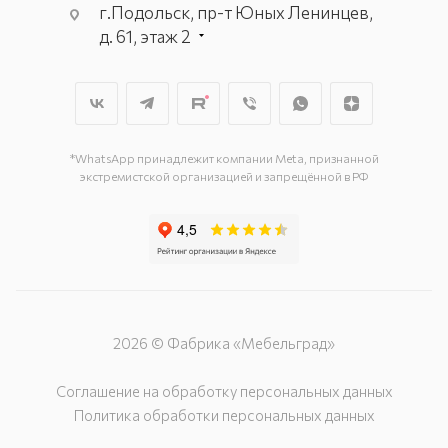
г.Подольск, пр-т Юных Ленинцев,
д. 61, этаж 2
г. Мытищи, пр-т Олимпийский, вл.
29, стр.1, 2 этаж, секция Г-1
г. Подольск, ул. Станционная, д. 11
г. Подольск, ул. Загородная, д. 1
*WhatsApp принадлежит компании Meta, признанной
экстремистской организацией и запрещённой в РФ
2026 © Фабрика «Мебельград»
Соглашение на обработку персональных данных
Политика обработки персональных данных