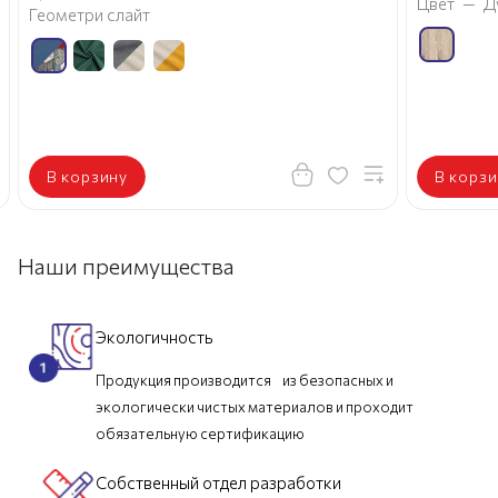
Цвет
—
Д
Геометри слайт
В корзину
В корзи
Наши преимущества
Экологичность
Продукция производится из безопасных и
экологически чистых материалов и проходит
обязательную сертификацию
Собственный отдел разработки