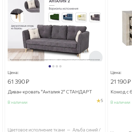
Цена:
Цена:
61 390
₽
21 190
₽
Диван-кровать "Анталия 2" СТАНДАРТ
Комод с 6
5
В наличии
В наличии
а
Цветовое исполнение ткани
—
Альба синий /