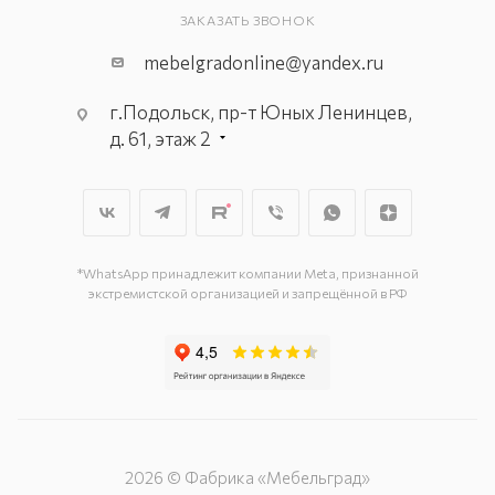
ЗАКАЗАТЬ ЗВОНОК
mebelgradonline@yandex.ru
г.Подольск, пр-т Юных Ленинцев,
д. 61, этаж 2
г. Мытищи, пр-т Олимпийский, вл.
29, стр.1, 2 этаж, секция Г-1
г. Подольск, ул. Станционная, д. 11
г. Подольск, ул. Загородная, д. 1
*WhatsApp принадлежит компании Meta, признанной
экстремистской организацией и запрещённой в РФ
2026 © Фабрика «Мебельград»