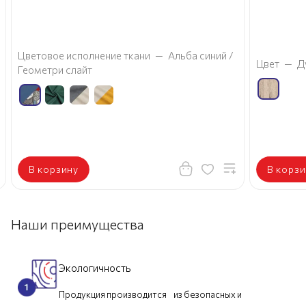
а
Цветовое исполнение ткани
—
Альба синий /
Цвет
—
Д
Геометри слайт
В корзину
В корзи
Наши преимущества
Экологичность
Продукция производится из безопасных и