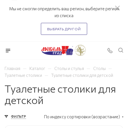
Мы не смогли определить ваш регион, выберите регион
из списка
ВЫБРАТЬ ДРУГОЙ
—
—
—
—
Главная
Каталог
Столы и стулья
Столы
—
Туалетные столики
Туалетные столики для детской
Туалетные столики для
детской
ФИЛЬТР
По индексу сортировки (возрастание)