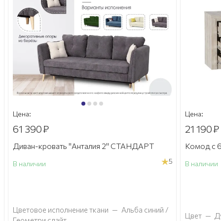
Цена:
Цена:
21 190
₽
87 990
Комод с 6 ящиками "Соренто" спальня
Диван-кр
5
В наличии
В наличии
Цветовое 
Цвет
—
Дуб Бонифаций
бежевый