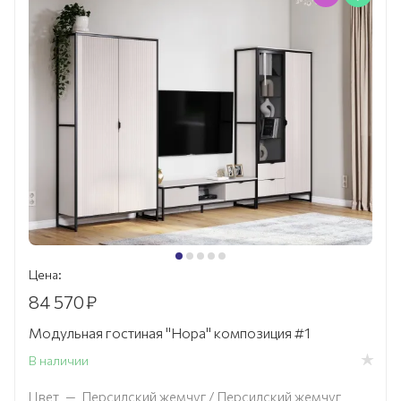
Цена:
84 570
₽
Модульная гостиная "Нора" композиция #1
В наличии
Цвет
—
Персидский жемчуг / Персидский жемчуг