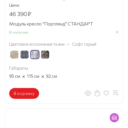
Цена:
46 390
₽
Модуль кресло "Портленд" СТАНДАРТ
В наличии
Цветовое исполнение ткани
—
Софт серый
Габариты
×
×
95
см
115
см
92
см
В корзину