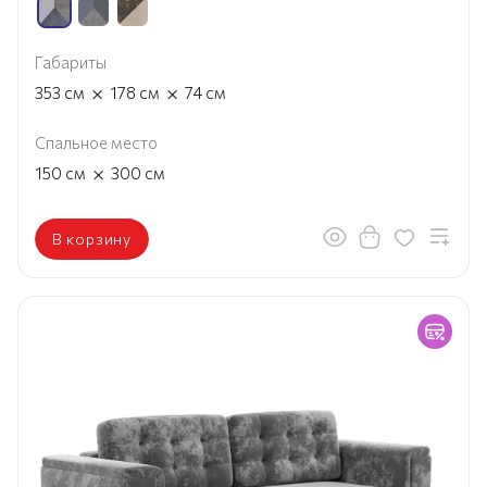
Габариты
×
×
353
см
178
см
74
см
Спальное место
×
150
см
300
см
В корзину