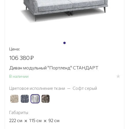
Цена:
106 380
₽
Диван модульный "Портленд" СТАНДАРТ
В наличии
Цветовое исполнение ткани
—
Софт серый
Габариты
×
×
222
см
115
см
92
см