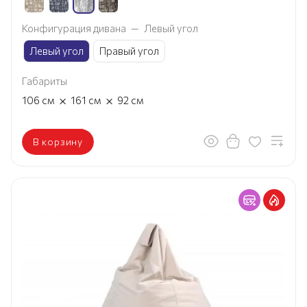
Конфигурация дивана
—
Левый угол
Левый угол
Правый угол
Габариты
×
×
106
см
161
см
92
см
В корзину