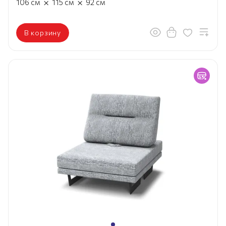
×
×
106
см
115
см
92
см
В корзину