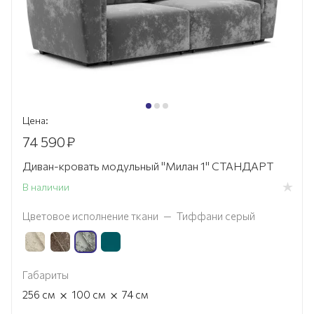
Цена:
74 590
₽
Диван-кровать модульный "Милан 1" СТАНДАРТ
В наличии
Цветовое исполнение ткани
—
Тиффани серый
Габариты
×
×
256
см
100
см
74
см