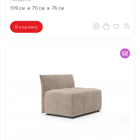
×
×
109
см
70
см
76
см
В корзину