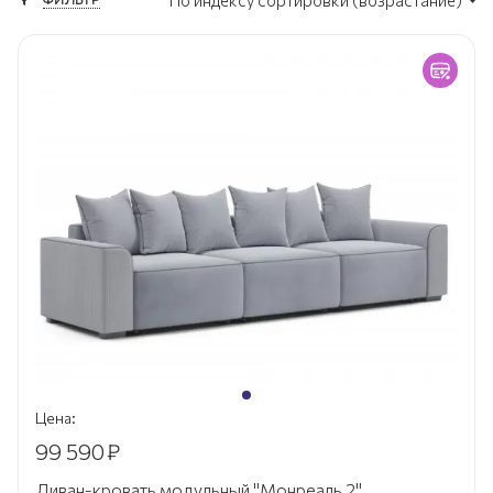
По индексу сортировки (возрастание)
Цена:
99 590
₽
Диван-кровать модульный "Монреаль 2"