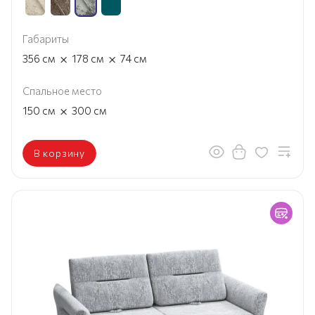
Габариты
×
×
356
см
178
см
74
см
Спальное место
×
150
см
300
см
В корзину