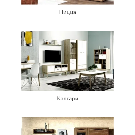
Ницца
Калгари