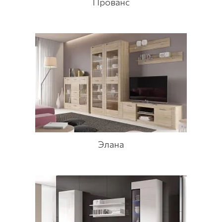
Прованс
Элана