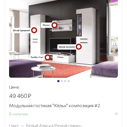
Цена:
49 460
₽
Модульная гостиная "Кёльн" композиция #2
В наличии
Цвет
—
Белый Аляска/Белый глянец