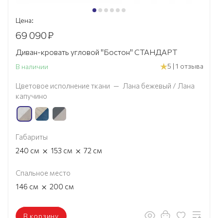
Цена:
69 090
₽
Диван-кровать угловой "Бостон" СТАНДАРТ
5 | 1 отзыва
В наличии
Цветовое исполнение ткани
—
Лана бежевый / Лана
капучино
Габариты
×
×
240
см
153
см
72
см
Спальное место
×
146
см
200
см
В корзину