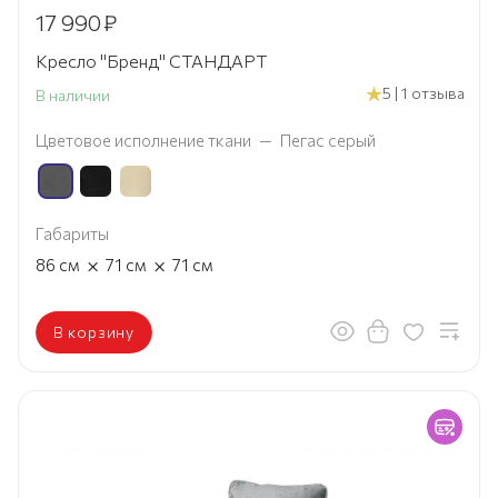
17 990
₽
Кресло "Бренд" СТАНДАРТ
5 | 1 отзыва
В наличии
Цветовое исполнение ткани
—
Пегас серый
Габариты
×
×
86
см
71
см
71
см
В корзину