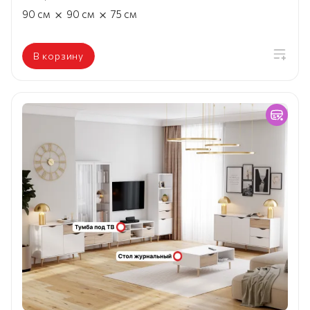
×
×
90
см
90
см
75
см
В корзину