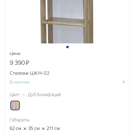
Цена:
9 390
₽
Стеллаж ШКН-02
В наличии
Цвет
—
Дуб Бонифаций
Габариты
×
×
62
см
35
см
211
см