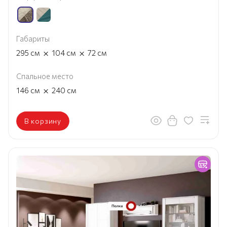
Габариты
×
×
295
см
104
см
72
см
Спальное место
×
146
см
240
см
В корзину