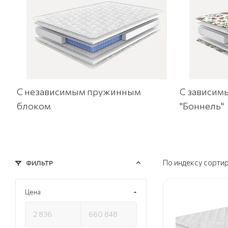
С независимым пружинным
С зависим
блоком
"Боннель"
По индексу сорти
ФИЛЬТР
Цена