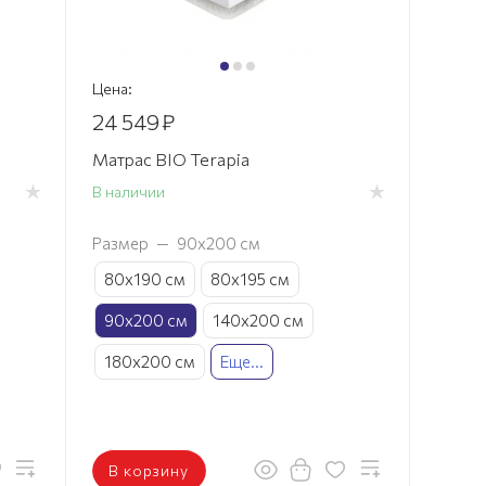
Цена:
24 549
₽
Матрас BIO Terapia
В наличии
Размер
—
90х200 см
80х190 см
80х195 см
90х200 см
140х200 см
180х200 см
Еще...
В корзину