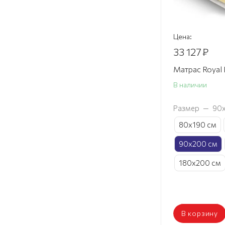
Цена:
33 127
₽
Матрас Royal 
В наличии
Размер
—
90
80х190 см
90х200 см
180х200 см
В корзину