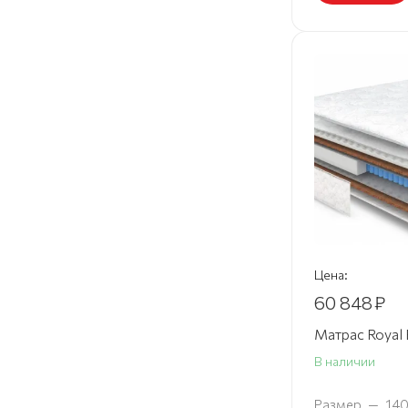
180х195 см
180х200 см
200х190 см
200х195 см
200х200 см
90х180 см
Цена:
60 848
₽
Матрас Royal 
В наличии
Размер
—
14