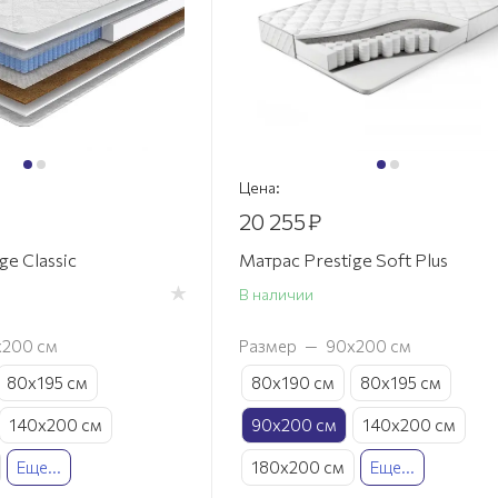
Цена:
20 255
₽
ge Classic
Матрас Prestige Soft Plus
В наличии
х200 см
Размер
—
90х200 см
80х195 см
80х190 см
80х195 см
140х200 см
90х200 см
140х200 см
Еще...
180х200 см
Еще...