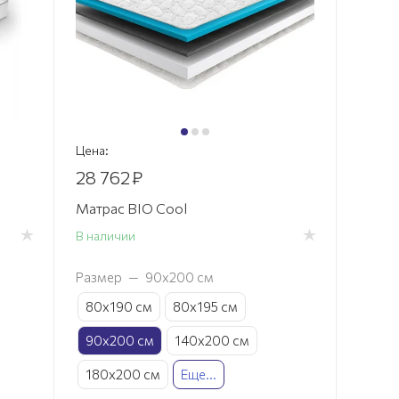
Цена:
28 762
₽
Матрас BIO Cool
В наличии
Размер
—
90х200 см
80х190 см
80х195 см
90х200 см
140х200 см
180х200 см
Еще...