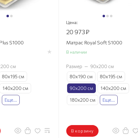
Цена:
20 973
₽
Plus S1000
Матрас Royal Soft S1000
В наличии
х200 см
Размер
—
90х200 см
80х195 см
80х190 см
80х195 см
140х200 см
90х200 см
140х200 см
Еще...
180х200 см
Еще...
В корзину