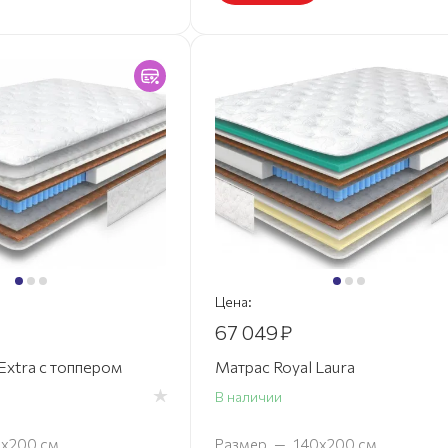
Цена:
67 049
₽
Extra с топпером
Матрас Royal Laura
В наличии
0х200 см
Размер
—
140х200 см