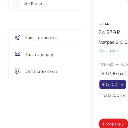
80х195 см
80х200 см
90х190 см
Цена:
90х195 см
24 279
₽
Заказать звонок
90х200 см
Матрас BIO E
120х190 см
В наличии
Задать вопрос
120х195 см
Размер
—
90
120х200 см
Оставить отзыв
80х190 см
140х190 см
140х195 см
90х200 см
140х200 см
180х200 см
160х190 см
160х195 см
160х200 см
В корзину
180х190 см