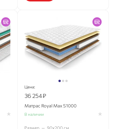
Цена:
36 254
₽
Матрас Royal Max S1000
В наличии
Размер
—
90х200 см