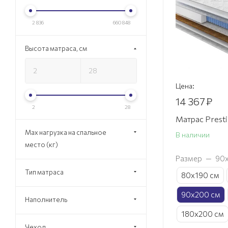
2 836
660 848
Высота матраса, см
Цена:
14 367
₽
2
28
Матрас Presti
Max нагрузка на спальное
В наличии
место (кг)
Размер
—
90
Тип матраса
80х190 см
90х200 см
Наполнитель
180х200 см
Чехол