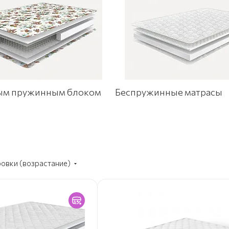
ым пружинным блоком
Беспружинные матрасы
ровки (возрастание)