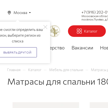
+7 (916) 202-0
Москва
Московская область
посёлок Лунёво, д.1
е смогли определить ваш
Каталог
ион, выберите регион из
списка
Акции
Партнерство
Вакансии
Но
ВЫБРАТЬ ДРУГОЙ
—
—
—
Главная
Каталог
Мебель для спальни
Матрасы 
Матрасы для спальни 18