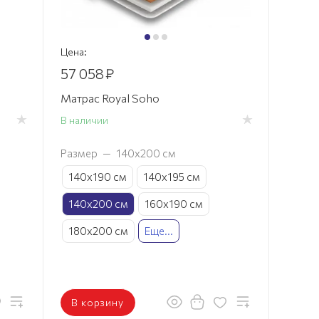
Цена:
57 058
₽
Матрас Royal Soho
В наличии
Размер
—
140х200 см
140х190 см
140х195 см
140х200 см
160х190 см
180х200 см
Еще...
В корзину