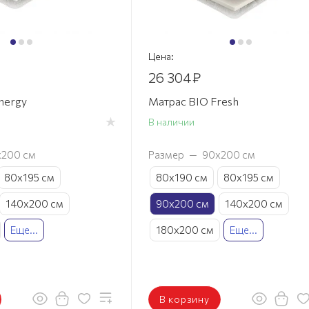
Цена:
26 304
₽
nergy
Матрас BIO Fresh
В наличии
х200 см
Размер
—
90х200 см
80х195 см
80х190 см
80х195 см
140х200 см
90х200 см
140х200 см
Еще...
180х200 см
Еще...
В корзину