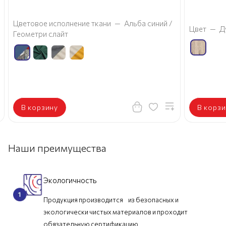
Цветовое исполнение ткани
—
Альба синий /
Цвет
—
Д
Геометри слайт
В корзину
В корзи
Наши преимущества
Экологичность
Продукция производится из безопасных и
экологически чистых материалов и проходит
обязательную сертификацию