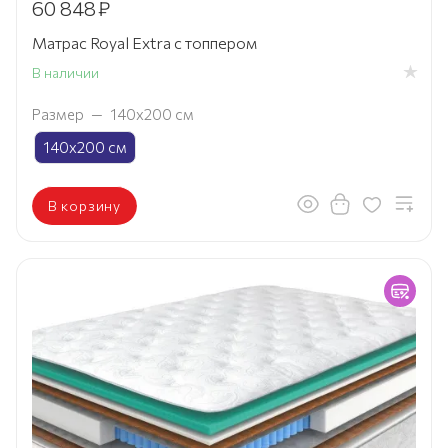
60 848
₽
Матрас Royal Extra с топпером
В наличии
Размер
—
140х200 см
140х200 см
В корзину