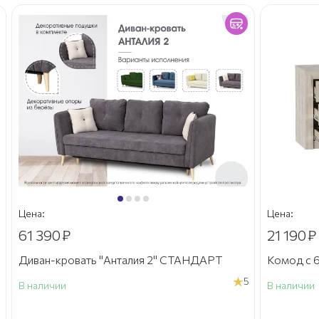
Цена:
Цена:
61 390
₽
21 190
₽
Диван-кровать "Анталия 2" СТАНДАРТ
Комод с 6
5
В наличии
В наличии
а