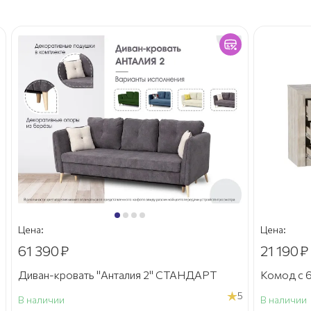
Цена:
Цена:
61 390
₽
21 190
₽
Диван-кровать "Анталия 2" СТАНДАРТ
Комод с 6
5
В наличии
В наличии