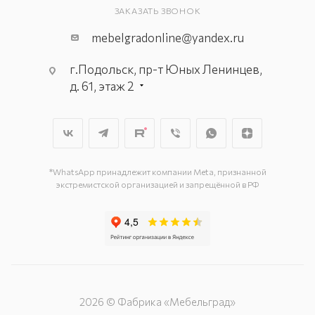
ЗАКАЗАТЬ ЗВОНОК
mebelgradonline@yandex.ru
г.Подольск, пр-т Юных Ленинцев,
д. 61, этаж 2
г. Мытищи, пр-т Олимпийский, вл.
29, стр.1, 2 этаж, секция Г-1
г. Подольск, ул. Станционная, д. 11
г. Подольск, ул. Загородная, д. 1
*WhatsApp принадлежит компании Meta, признанной
экстремистской организацией и запрещённой в РФ
2026 © Фабрика «Мебельград»