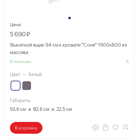
Цена:
5 690
₽
Выкатной ящик 94 см к кровати "Соня" 1900х800 из
массива
В наличии
Цвет
—
Белый
Габариты
×
×
93.6
см
82.6
см
22.5
см
В корзину