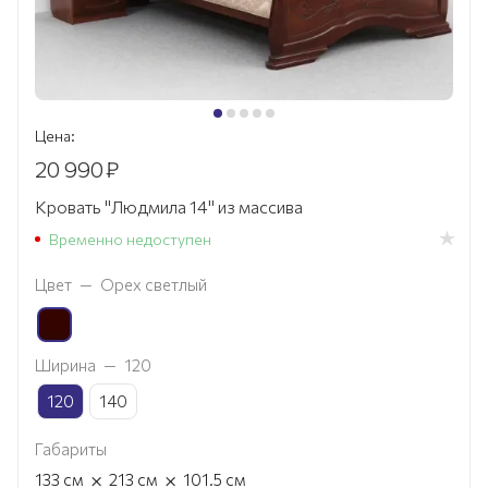
Цена:
20 990
₽
Кровать "Людмила 14" из массива
Временно недоступен
Цвет
—
Орех светлый
Ширина
—
120
120
140
Габариты
×
×
133
см
213
см
101.5
см