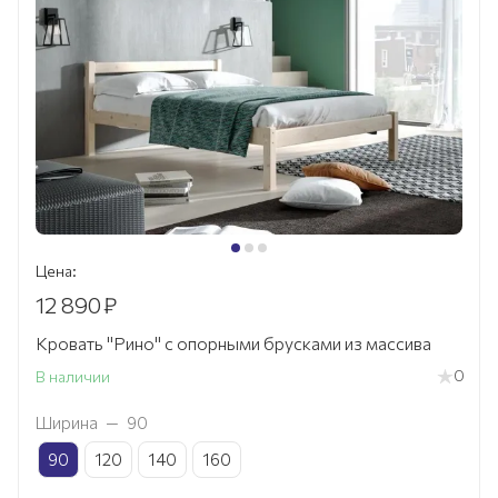
Цена:
12 890
₽
Кровать "Рино" с опорными брусками из массива
0
В наличии
Ширина
—
90
90
120
140
160