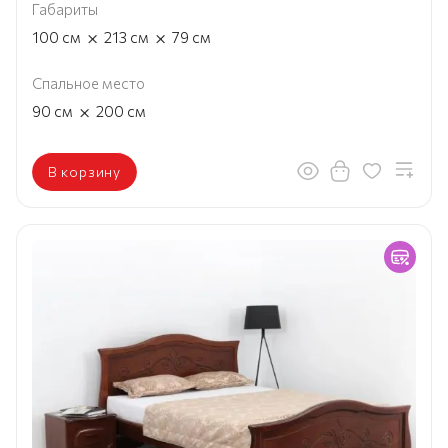
Габариты
×
×
100
см
213
см
79
см
Спальное место
×
90
см
200
см
В корзину