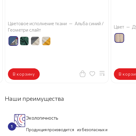
а
Цветовое исполнение ткани
—
Альба синий /
Цвет
—
Д
Геометри слайт
В корзину
В корзи
Наши преимущества
Экологичность
Продукция производится из безопасных и