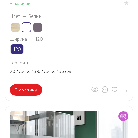
В наличии
Цвет
—
Белый
Ширина
—
120
120
Габариты
×
×
202
см
139.2
см
156
см
В корзину