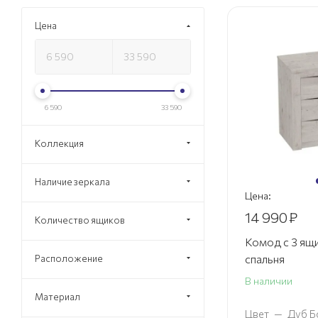
Цена
6 590
33 590
Коллекция
Наличие зеркала
Цена:
14 990
₽
Количество ящиков
Комод с 3 ящ
спальня
Расположение
В наличии
Материал
Цвет
—
Дуб Б