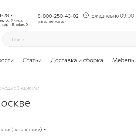
1-28
Ежедневно 09:00-
8-800-250-43-02
, г.о. Химки,
интернет-магазин
, корп. Б, офис 6
вости
Статьи
Доставка и сборка
Мебель 
омоды с 3 ящиками
Москве
ровки (возрастание)