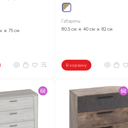
Габариты
×
×
80.5
см
40
см
82
см
×
м
75
см
В корзину