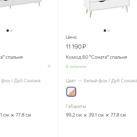
Цена:
11 190
₽
а" спальня
Комод 80 "Соната" спальня
В наличии
 фон / Дуб Сонома
Цвет
—
Белый фон / Дуб Соном
Габариты
×
×
×
.1
см
77.8
см
99.2
см
39.1
см
77.8
см