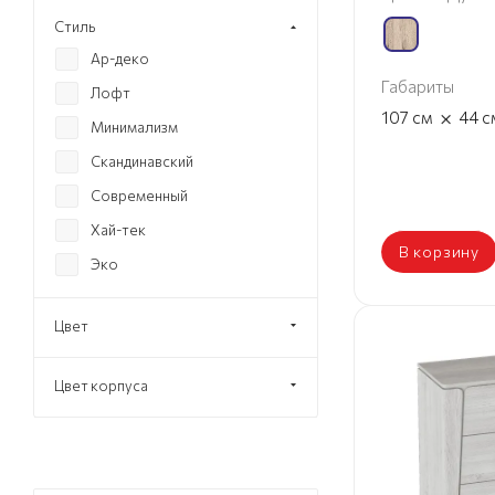
Стиль
Ар-деко
Габариты
Лофт
×
107
см
44
с
Минимализм
Скандинавский
Современный
Хай-тек
В корзину
Эко
Цвет
Цвет корпуса