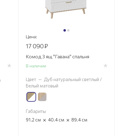
Цена:
17 090
₽
Комод 3 ящ "Гавана" спальня
В наличии
Цвет
—
Дуб натуральный светлый /
а
Белый матовый
Габариты
×
×
91.2
см
40.4
см
89.4
см