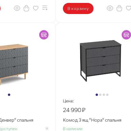
В корзину
Цена:
24 990
₽
Денвер" спальня
Комод 3 ящ "Нора" спальня
доступен
В наличии