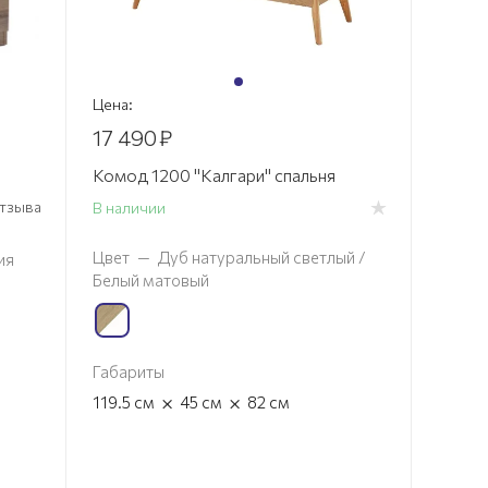
Цена:
17 490
₽
Комод 1200 "Калгари" спальня
 отзыва
В наличии
Цвет
—
Дуб натуральный светлый /
ия
Белый матовый
Габариты
×
×
119.5
см
45
см
82
см