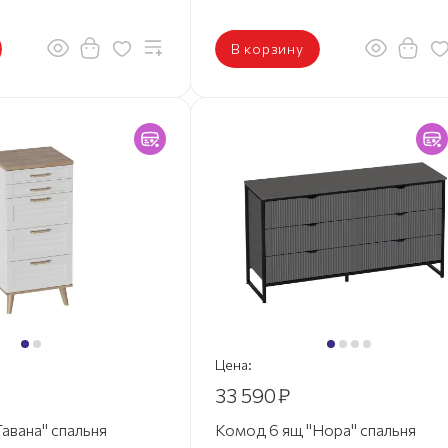
В корзину
Цена:
33 590
₽
авана" спальня
Комод 6 ящ "Нора" спальня