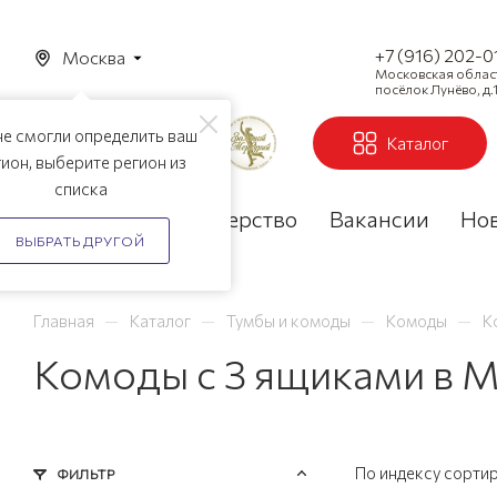
+7 (916) 202-0
Москва
Московская область
посёлок Лунёво, д.1
е смогли определить ваш
Каталог
ион, выберите регион из
списка
Акции
Партнерство
Вакансии
Но
ВЫБРАТЬ ДРУГОЙ
—
—
—
—
Главная
Каталог
Тумбы и комоды
Комоды
К
Комоды с 3 ящиками в 
По индексу сорти
ФИЛЬТР