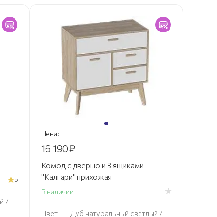
Цена:
16 190
₽
Комод с дверью и 3 ящиками
"Калгари" прихожая
5
В наличии
й /
Цвет
—
Дуб натуральный светлый /