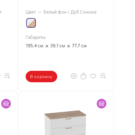
т
Цвет
—
Белый фон / Дуб Сонома
Габариты
×
×
195.4
см
39.1
см
77.7
см
В корзину