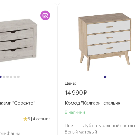
Цена:
14 990
₽
иками "Соренто"
Комод "Калгари" спальня
В наличии
5 | 4 отзыва
Цвет
—
Дуб натуральный светлы
Белый матовый
онифаций