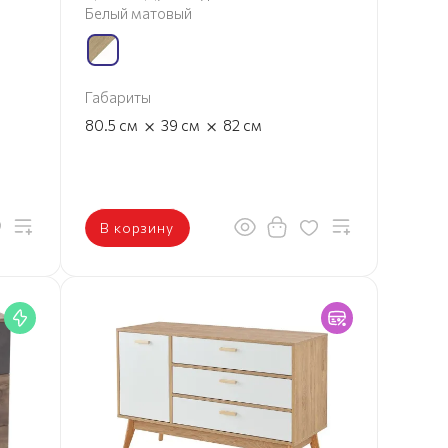
Белый матовый
Габариты
×
×
80.5
см
39
см
82
см
В корзину