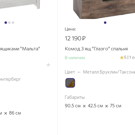
Цена:
12 190
₽
 ящиками "Мальта"
Комод 3 ящ "Глазго" спальня
5 | 1
В наличии
Цвет
—
Металл Бруклин/Таксон
интерберг
Габариты
×
×
90.5
см
42.5
см
75
см
×
м
86
см