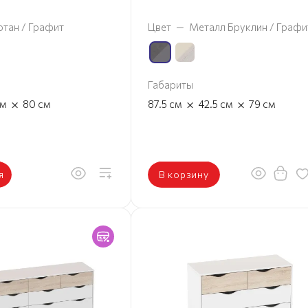
отан / Графит
Цвет
—
Металл Бруклин / Графи
Габариты
×
×
×
см
80
см
87.5
см
42.5
см
79
см
я
В корзину