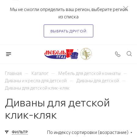
Мы не смогли определить ваш регион, выберите регион
из списка
ВЫБРАТЬ ДРУГОЙ
—
—
—
Главная
Каталог
Мебель для детской комнаты
—
—
Диваны и кресла для детской
Диваны для детской
Диваны для детской клик-кляк
Диваны для детской
клик-кляк
ФИЛЬТР
По индексу сортировки (возрастание)