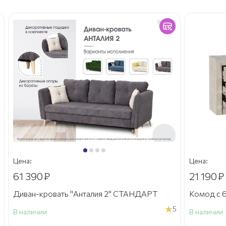
Цена:
Цена:
61 390
₽
21 190
₽
Диван-кровать "Анталия 2" СТАНДАРТ
Комод с 6
5
В наличии
В наличии
а