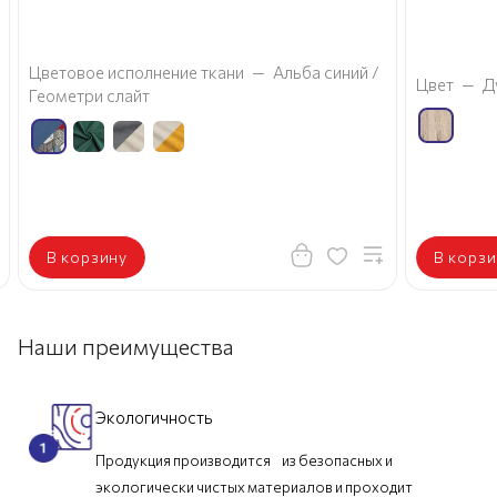
Цветовое исполнение ткани
—
Альба синий /
Цвет
—
Д
Геометри слайт
В корзину
В корзи
Наши преимущества
Экологичность
Продукция производится из безопасных и
экологически чистых материалов и проходит