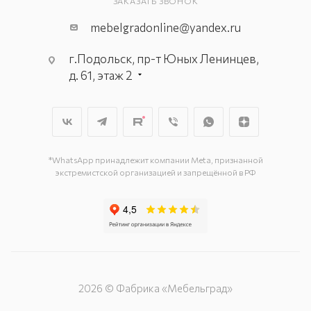
ЗАКАЗАТЬ ЗВОНОК
mebelgradonline@yandex.ru
г.Подольск, пр-т Юных Ленинцев,
д. 61, этаж 2
г. Мытищи, пр-т Олимпийский, вл.
29, стр.1, 2 этаж, секция Г-1
г. Подольск, ул. Станционная, д. 11
г. Подольск, ул. Загородная, д. 1
*WhatsApp принадлежит компании Meta, признанной
экстремистской организацией и запрещённой в РФ
2026 © Фабрика «Мебельград»