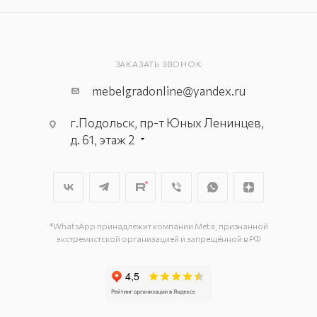
ЗАКАЗАТЬ ЗВОНОК
mebelgradonline@yandex.ru
г.Подольск, пр-т Юных Ленинцев,
д. 61, этаж 2
г. Мытищи, пр-т Олимпийский, вл.
29, стр.1, 2 этаж, секция Г-1
г. Подольск, ул. Станционная, д. 11
г. Подольск, ул. Загородная, д. 1
*WhatsApp принадлежит компании Meta, признанной
экстремистской организацией и запрещённой в РФ