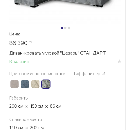
Цена:
86 390
₽
Диван-кровать угловой "Цезарь" СТАНДАРТ
В наличии
Цветовое исполнение ткани
—
Тиффани серый
Габариты
×
×
260
см
153
см
86
см
Спальное место
×
140
см
202
см