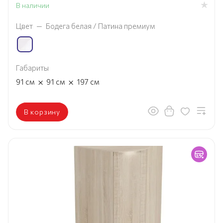
В наличии
Цвет
—
Бодега белая / Патина премиум
Габариты
×
×
91
см
91
см
197
см
В корзину