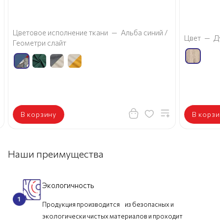
Цветовое исполнение ткани
—
Альба синий /
Цвет
—
Д
Геометри слайт
В корзину
В корзи
Наши преимущества
Экологичность
Продукция производится из безопасных и
экологически чистых материалов и проходит