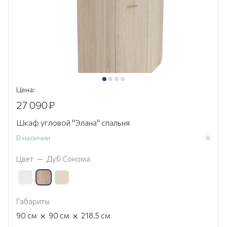
Цена:
27 090
₽
Шкаф угловой "Элана" спальня
В наличии
Цвет
—
Дуб Сонома
Габариты
×
×
90
см
90
см
218.5
см