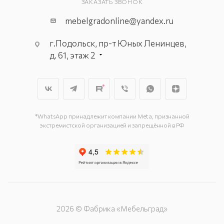
ЗАКАЗАТЬ ЗВОНОК
mebelgradonline@yandex.ru
г.Подольск, пр-т Юных Ленинцев,
д. 61, этаж 2
г. Мытищи, пр-т Олимпийский, вл.
29, стр.1, 2 этаж, секция Г-1
г. Подольск, ул. Станционная, д. 11
г. Подольск, ул. Загородная, д. 1
*WhatsApp принадлежит компании Meta, признанной
экстремистской организацией и запрещённой в РФ
2026 © Фабрика «Мебельград»