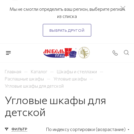
Мы не смогли определить ваш регион, выберите регион
из списка
ВЫБРАТЬ ДРУГОЙ
—
—
—
Главная
Каталог
Шкафы и стеллажи
—
—
Распашные шкафы
Угловые шкафы
Угловые шкафы для детской
Угловые шкафы для
детской
ФИЛЬТР
По индексу сортировки (возрастание)