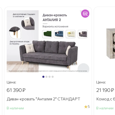
Цена:
Цена:
61 390
₽
21 190
₽
Диван-кровать "Анталия 2" СТАНДАРТ
Комод с 6
5
В наличии
В наличии
а