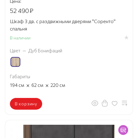
Цена:
52 490
₽
Шкаф 3 дв. с раздвижными дверями "Соренто"
спальня
В наличии
Цвет
—
Дуб Бонифаций
Габариты
×
×
194
см
62
см
220
см
В корзину