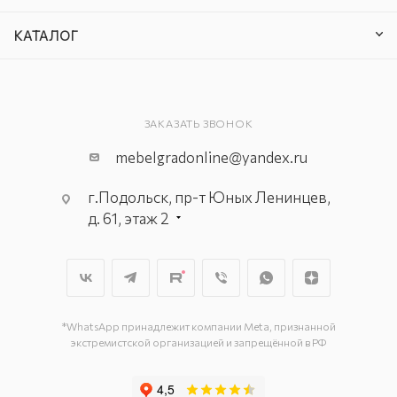
КАТАЛОГ
ЗАКАЗАТЬ ЗВОНОК
mebelgradonline@yandex.ru
г.Подольск, пр-т Юных Ленинцев,
д. 61, этаж 2
г. Мытищи, пр-т Олимпийский, вл.
29, стр.1, 2 этаж, секция Г-1
г. Подольск, ул. Станционная, д. 11
г. Подольск, ул. Загородная, д. 1
*WhatsApp принадлежит компании Meta, признанной
экстремистской организацией и запрещённой в РФ