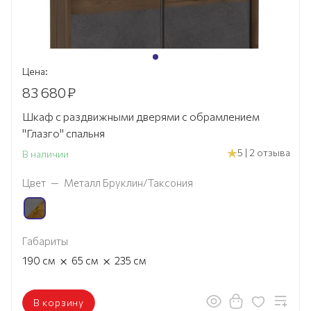
Цена:
83 680
₽
Шкаф с раздвижными дверями с обрамлением
"Глазго" спальня
5 | 2 отзыва
В наличии
Цвет
—
Металл Бруклин/Таксония
Габариты
×
×
190
см
65
см
235
см
В корзину