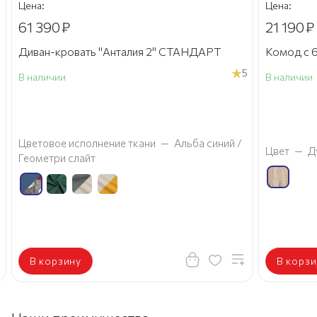
Цена:
Цена:
61 390
₽
21 190
₽
Диван-кровать "Анталия 2" СТАНДАРТ
Комод с 6
5
В наличии
В наличии
а
Цветовое исполнение ткани
—
Альба синий /
Цвет
—
Д
Геометри слайт
В корзину
В корзи